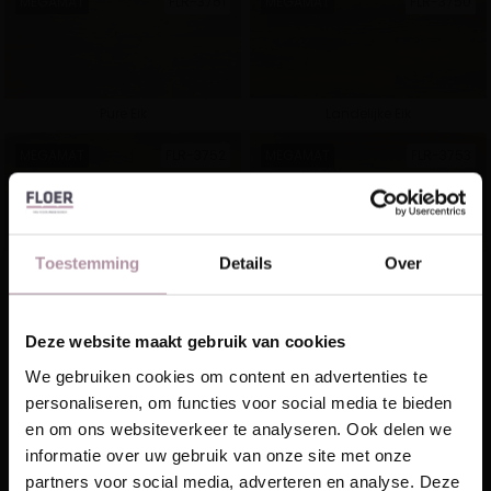
MEGAMAT
FLR-3751
MEGAMAT
FLR-3750
Pure Eik
Landelijke Eik
Hongaarse punt PVC
Tegel PVC
MEGAMAT
FLR-3752
MEGAMAT
FLR-3753
Toestemming
Details
Over
Witte Eik
Natuur Eik
Natuur Click PVC
Landhuis Click PVC
Deze website maakt gebruik van cookies
Laat je inspireren!
We gebruiken cookies om content en advertenties te
personaliseren, om functies voor social media te bieden
Ontvang unieke wooninspiratie in je mailbox
en om ons websiteverkeer te analyseren. Ook delen we
This website is also available in English
informatie over uw gebruik van onze site met onze
Visgraat Click PVC
Walvisgraat Click PVC
Email
partners voor social media, adverteren en analyse. Deze