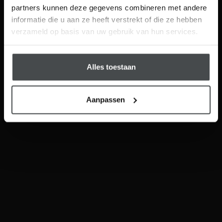
partners kunnen deze gegevens combineren met andere
Visit
informatie die u aan ze heeft verstrekt of die ze hebben
Schrijf me in
verzameld op basis van uw gebruik van hun services.
Tegel Click PVC
STARK Industrieel Click PVC
Alles toestaan
Aanpassen
Hybride Hout
Hybride Hout Visgraat
Sloophout Laminaat
Hybride Laminaat Steden