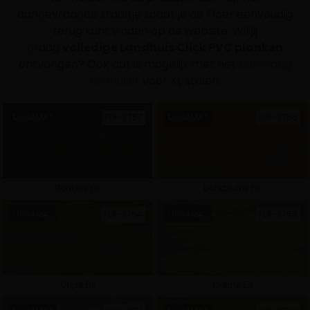
aangevraagde staaltje zodat je de Floer eenvoudig
terug kunt vinden op de website. Wil jij
graag
volledige Landhuis Click PVC planken
ontvangen? Ook dat is mogelijk met het
aanvraag
formulier
voor XL stalen.
Selecteer een collectie
MEGAMAT
FLR-3757
MEGAMAT
FLR-3756
Donkere Eik
Lichtbruine Eik
Natuur PVC
Landhuis PVC
MEGAMAT
FLR-3754
MEGAMAT
FLR-3755
Grijze Eik
Crème Eik
Visgraat PVC
Walvisgraat PVC