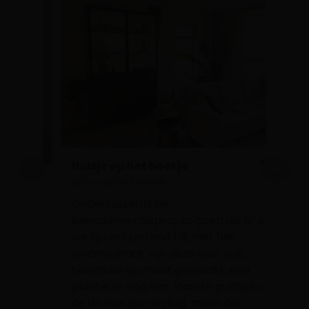
Huisje op het hoekje
@huis.op.het.hoekje
Ondertussen is de
rfijn
benedenverdieping zo goed als af en
we zijn ontzettend blij met het
eindresultaat. Kijk deze kast ook,
helemaal op maat gemaakt, een
Mar
plaatje 🩷 Nog wat laatste puntjes op
@hui
de i in huis qua styling, maar dat