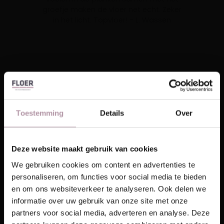
groefje maken de vloer net echt. Zeker
in het licht. Topvloer! - L. Wassen
Contact
Toestemming
Details
Over
Velden die gemarkeerd zijn met een
*
zijn vereiste
velden
Voornaam
*
Deze website maakt gebruik van cookies
Laat je inspireren!
We gebruiken cookies om content en advertenties te
personaliseren, om functies voor social media te bieden
Ontvang unieke wooninspiratie in je mailbox
en om ons websiteverkeer te analyseren. Ook delen we
Achternaam
*
This website is also available in English
informatie over uw gebruik van onze site met onze
Email
partners voor social media, adverteren en analyse. Deze