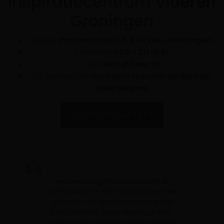
Inspiratiecentrum Vloeren
Groningen
Adres:
Protonstraat 18, 9743 AL, Groningen
Telefoon:
050 – 211 18 91
Mail:
info@floer.nl
Of gebruik het
contactformulier onderaan
deze pagina.
CONTACTFORMULIER
Heel veel vragen van vrienden en
familie waar ik mijn houten vloer heb
gekocht. Het is toch echt visgraat
PVC! Doordat je de structuur kunt
voelen in de planken samen met het