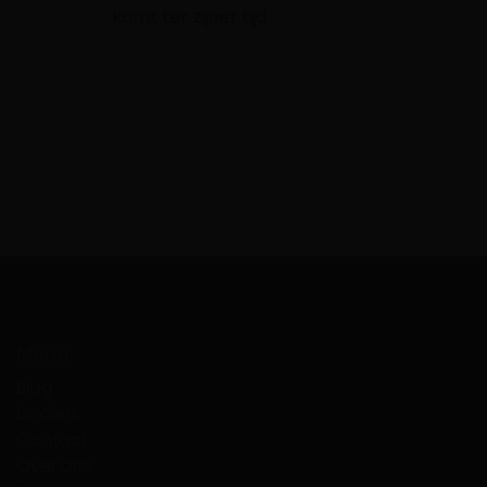
Het 
komt ter zijner tijd.
keuk
hebb
de w
alti
Menu
Blog
Dealers
Contact
Over ons