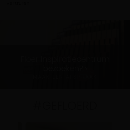
Floer Inspiratiecentrum
bezoeken?
MAAK EEN AFSPRAAK
#GEFLOERD