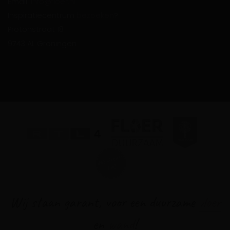
Email:
info@floer.nl
Inspiratiecentrum
bezoeken
?
Protonstraat 18
9743 AL Groningen
Wij staan garant, voor een duurzame
vloer
en
wand
!