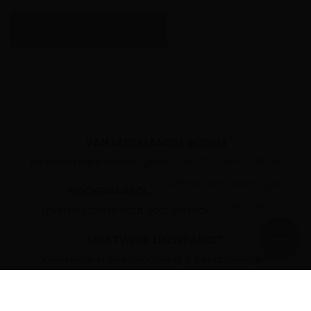
GRATIS COLLECTIEBOEK
VAN NEDERLANDSE BODEM
Gratis Collectieboek
Ambachtelijke vloeren geproduceerd in Nederland
Proefmonster aanvragen
HOOGWAARDIG EUROPEES EIKEN
Floer Dealers
Enkel het beste hout voor de mooiste vloeren
MAATWERK EIKEN PARKET
Veel keuze in eiken sortering & behandelingen