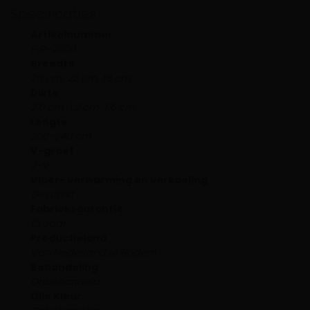
Specificaties
Artikelnummer
FLR-2000
Breedte
20 cm, 22 cm, 18 cm
Dikte
2.0 cm, 1.2 cm, 1.6 cm
Lengte
200-240 cm
V-groef
2-V
Vloer- verwarming en verkoeling
Geschikt
Fabrieksgarantie
15 Jaar
Productieland
Van Nederlandse Bodem
Behandeling
Onbehandeld
Olie Kleur