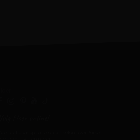
Floer
Volg Floer online!
oor acties, inspiratie en artikelen over Parket,
Laminaat, PVC en meer.