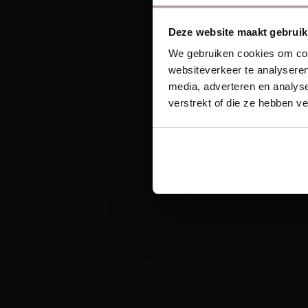
Ontvang unieke wo
Deze website maakt gebruik
Email
We gebruiken cookies om cont
websiteverkeer te analyseren
media, adverteren en analys
verstrekt of die ze hebben v
Sc