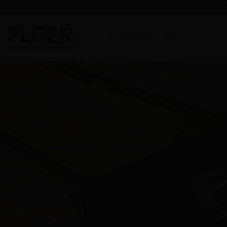
Over on
Van Nederlandse bodem
Home
Proefmonster aanvraag Eiken Duoplank Parket