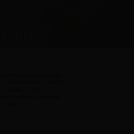
 Parket
st zien? Bestel eenvoudig
een brievenbus doosje naar
vraagde staaltje zodat je
Duoplank Parket planken
L stalen.