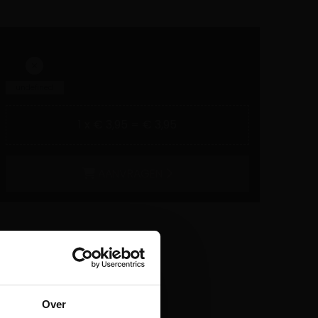
undefined
1 x € 3,95 = € 3,95
AANVRAGEN
Over