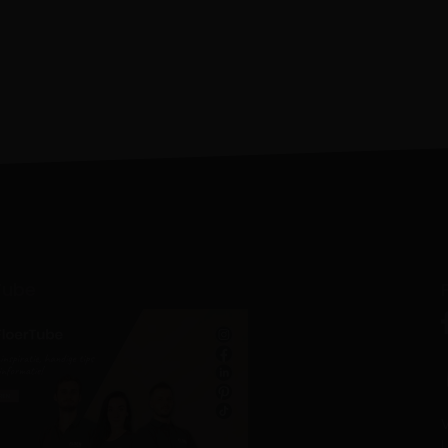
Tube
V