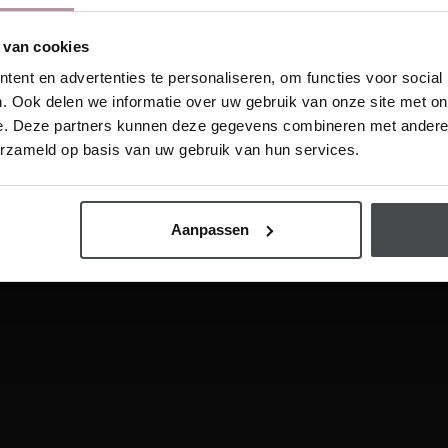
oninspiratie in je mailbox
 van cookies
This website is also available in English
ent en advertenties te personaliseren, om functies voor social
. Ook delen we informatie over uw gebruik van onze site met on
e. Deze partners kunnen deze gegevens combineren met andere i
Visit
erzameld op basis van uw gebruik van hun services.
hrijf me in
Aanpassen