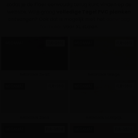
zodat je de Floer eenvoudig terug kunt vinden op de
website. Wil jij graag
volledige Tegel PVC planken
ontvangen? Ook dat is mogelijk met het
aanvraag
formulier
voor XL stalen.
Selecteer een collectie
MEGAMAT
FLR-3610
MEGAMAT
FLR-3612
Betonlook Zwart
Betonlook Greige
Natuur PVC
Landhuis PVC
MEGAMAT
FLR-3611
MEGAMAT
FLR-3613
Betonlook Zand
Betonlook Lichtgrijs
Visgraat PVC
Walvisgraat PVC
MEGAMAT
FLR-3608
MEGAMAT
FLR-3609