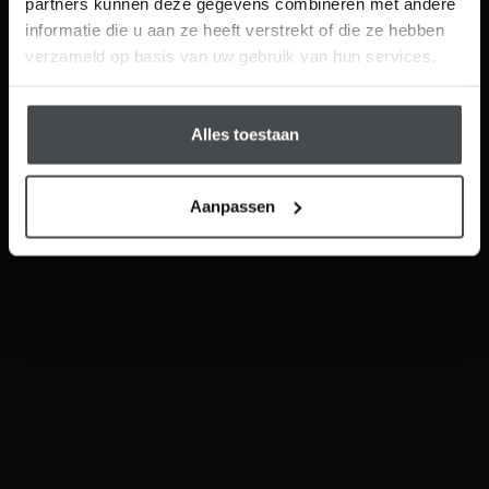
partners kunnen deze gegevens combineren met andere
Visit
informatie die u aan ze heeft verstrekt of die ze hebben
Schrijf me in
verzameld op basis van uw gebruik van hun services.
Tegel Click PVC
STARK Industrieel Click PVC
Alles toestaan
Aanpassen
Hybride Hout
Hybride Hout Visgraat
Sloophout Laminaat
Hybride Laminaat Steden