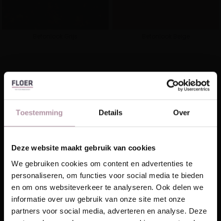
Betonlook Grijs
Betonlook Beige
Hongaarse punt PVC
Tegel PVC
Toestemming
Details
Over
Natuur Click PVC
Landhuis Click PVC
Deze website maakt gebruik van cookies
Laat je inspireren!
We gebruiken cookies om content en advertenties te
personaliseren, om functies voor social media te bieden
Ontvang unieke wooninspiratie in je mailbox
en om ons websiteverkeer te analyseren. Ook delen we
Visgraat Click PVC
Walvisgraat Click PVC
This website is also available in English
informatie over uw gebruik van onze site met onze
Email
partners voor social media, adverteren en analyse. Deze