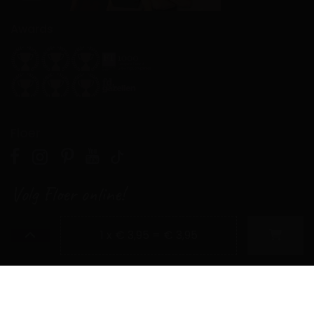
Awards
Floer
Volg Floer online!
Voor acties, inspiratie en artikelen over Parket, Laminaat,
1 x € 3,95 = € 3,95
PVC en meer.
Contact
Telefoon: +31 (0)50 – 211 18 91
Email:
info@floer.nl