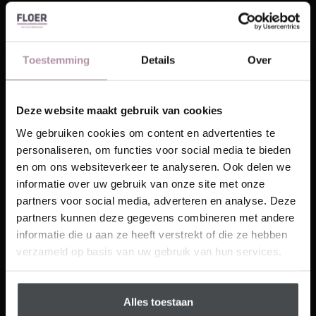
Toestemming
Details
Over
Nog niet genoeg gezien van deze
Deze website maakt gebruik van cookies
Floer
Laat je inspireren!
We gebruiken cookies om content en advertenties te
personaliseren, om functies voor social media te bieden
Ontvang unieke wooninspiratie in je mailbox
De Landelijke Eik uit de Landhuis PVC-
en om ons websiteverkeer te analyseren. Ook delen we
collectie brengt warmte en karakter in huis.
This website is also available in English
informatie over uw gebruik van onze site met onze
Email
Brede planken met natuurlijke houtstructuur
partners voor social media, adverteren en analyse. Deze
Meer inspiratie?
vormen een rustige basis en geven elke
partners kunnen deze gegevens combineren met andere
Visit
ruimte een tijdloze uitstraling. Ontdek de
informatie die u aan ze heeft verstrekt of die ze hebben
Schrijf me in
collectie en vind de vloer die jouw interieur
verzameld op basis van uw gebruik van hun services.
compleet maakt.
MEER INFORMATIE
Alles toestaan