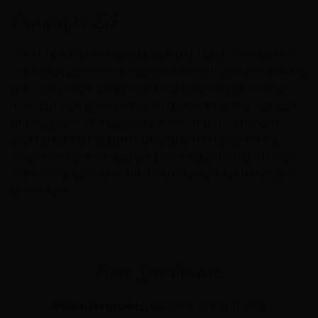
Landelijke Eik
In het huis van een jong gezin dat houdt van rust en
warmte, speelt de Landelijke Eik vloer de hoofdrol. De
brede planken en zachte houttekening geven het
interieur een doorleefde, landelijke charme: robuust
genoeg voor het dagelijks leven, maar verfijnd in
uitstraling. Dankzij de matte afwerking vormt de
vloer een kalme basis die prachtig samengaat met
warme aardetinten, linnen stoffen en lichte houten
accenten.
Floer Specificaties:
Plankformaat:
154 cm x 31 cm (L x B)