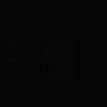
Werken bij Floer
Projectinrichting
Groothandel
UGC samenwerking
Dealer Login
FloerTube
Awards