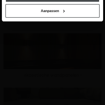
Aanpassen
Uitstralend Landhuis PVC
Akoestische wandpanelen