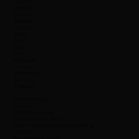
FLR-1621
Lengte
64.4 cm
Breedte
14.3 cm
Dikte
1 cm
Kleur
Bruin
Structuur
Voelbaar
Afwerking
Anti-Kras
V-groef
4-V
Klikverbinding
Fastclick
Waterbestendig
Waterproof (tot 100 uur)
Vloer- verwarming en verkoeling
Geschikt
Warmteweerstand