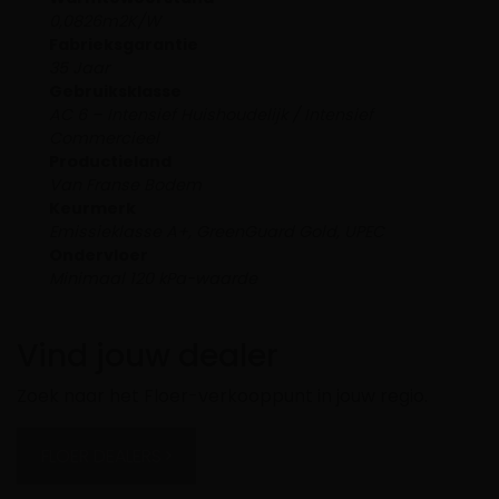
0,0826m2K/W
Fabrieksgarantie
35 Jaar
Gebruiksklasse
AC 6 – Intensief Huishoudelijk / Intensief
Commercieel
Productieland
Van Franse Bodem
Keurmerk
Emissieklasse A+, GreenGuard Gold, UPEC
Ondervloer
Minimaal 120 kPa-waarde
Vind jouw dealer
Zoek naar het Floer-verkooppunt in jouw regio.
FLOER DEALERS