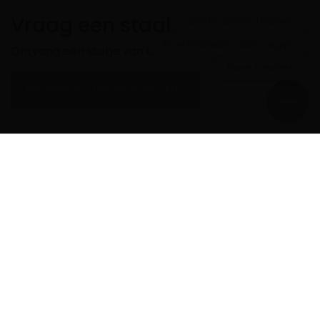
Vraag een staal aan
Gratis Collectieboek
Proefmonster aanvragen
Ontvang een stukje van deze Floer bij jou thuis.
Floer Dealers
PROEFMONSTER AANVRAGEN
Ontvang een Collectieboek
Neem een kijkje in onze Floer catalogus.
GRATIS COLLECTIEBOEK