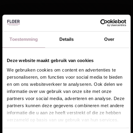
Toestemming
Details
Over
Deze website maakt gebruik van cookies
Laat je inspireren!
We gebruiken cookies om content en advertenties te
personaliseren, om functies voor social media te bieden
Ontvang unieke wooninspiratie in je mailbox
en om ons websiteverkeer te analyseren. Ook delen we
This website is also available in English
informatie over uw gebruik van onze site met onze
Email
partners voor social media, adverteren en analyse. Deze
partners kunnen deze gegevens combineren met andere
Visit
informatie die u aan ze heeft verstrekt of die ze hebben
Schrijf me in
verzameld op basis van uw gebruik van hun services.