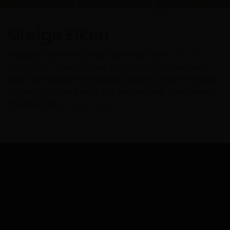
Greige Eiken
Klassiek, warm en chique, dát is de Floer
Visgraat
Click PVC
– Greige Eiken. Deze prachtige visgraat
vloer combineert het beste van grijs, bruin en beige
tot een stijlvolle greige tint die werkelijk in elk warm
interieur past….
Lees meer