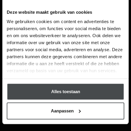
Deze website maakt gebruik van cookies
Laat je inspireren!
We gebruiken cookies om content en advertenties te
personaliseren, om functies voor social media te bieden
Ontvang unieke wooninspiratie in je mailbox
en om ons websiteverkeer te analyseren. Ook delen we
This website is also available in English
informatie over uw gebruik van onze site met onze
Email
partners voor social media, adverteren en analyse. Deze
partners kunnen deze gegevens combineren met andere
Visit
informatie die u aan ze heeft verstrekt of die ze hebben
Schrijf me in
verzameld op basis van uw gebruik van hun services.
Alles toestaan
Aanpassen