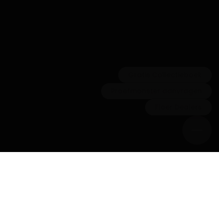
Gratis Collectieboek
Proefmonster aanvragen
Floer Dealers