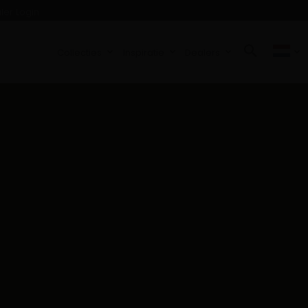
ler Login
Collecties
Inspiratie
Dealers