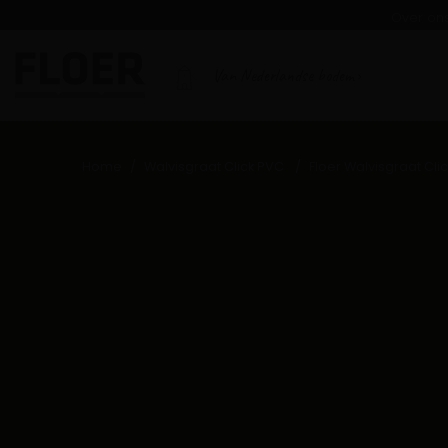
Over on
Van Nederlandse bodem
Home
Walvisgraat Click PVC
Floer Walvisgraat Cl