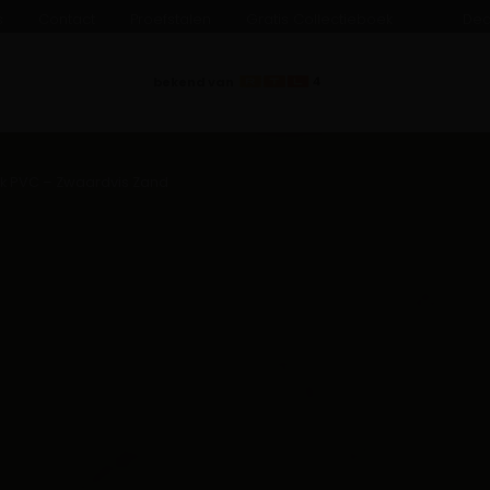
s
Contact
Proefstalen
Gratis Collectieboek
Dea
bekend van
ick PVC – Zwaardvis Zand