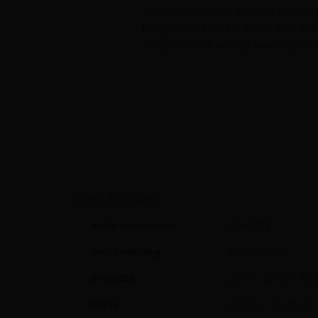
een dikte van 1,6 cm. De plan
laag rustiek eiken. Door een p
duoplank die weinig werking ve
Specificaties
Artikelnummer
FLR-2013
Behandeling
Geborsteld
Breedte
20 cm, 22 cm, 18
Dikte
2.0 cm, 1.2 cm, 1.