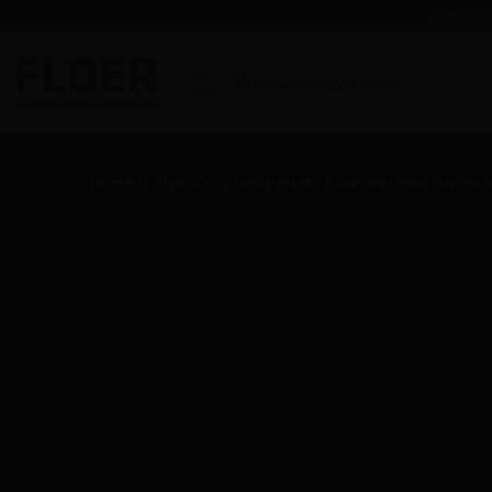
Over on
Van Nederlandse bodem
Home
Eiken Duoplank Parket
Lamelparket Rustiek E