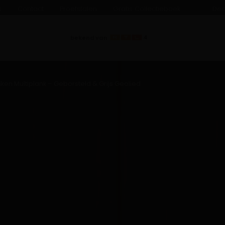
s
Contact
Proefstalen
Gratis Collectieboek
Dea
bekend van
iken Multiplank – Geborsteld & Grijs Geolied