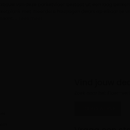
kopbouw van deze parketvloer bestaat uit een laag berk
arketplank met meerdere houtlagen dwars op elkaar te ver
rtoont. …
Lees meer
Vind jouw dea
Zoek naar het Floer-ver
FLOER DEALERS
 cm
6 cm