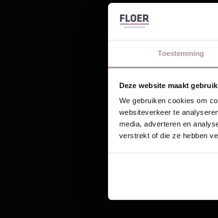
Toestemming
Laat je
Ontvang unieke wo
Deze website maakt gebruik
Email
We gebruiken cookies om cont
websiteverkeer te analyseren
media, adverteren en analys
verstrekt of die ze hebben v
Sc