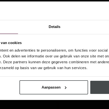
Details
 inspireren!
oninspiratie in je mailbox
 van cookies
This website is also available in English
ent en advertenties te personaliseren, om functies voor social
. Ook delen we informatie over uw gebruik van onze site met on
e. Deze partners kunnen deze gegevens combineren met andere i
Visit
erzameld op basis van uw gebruik van hun services.
hrijf me in
Aanpassen