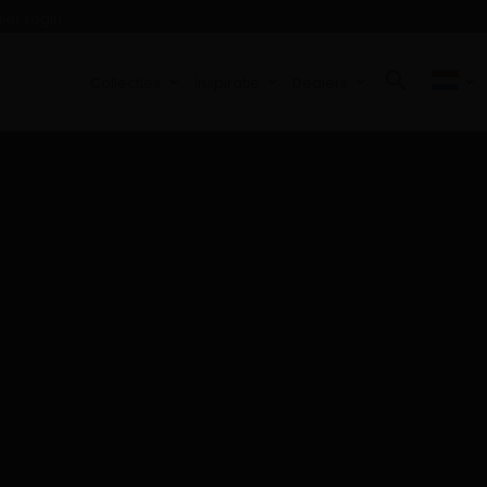
ler Login
Collecties
Inspiratie
Dealers