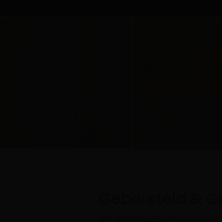
Geborsteld & Gr
Het levende grey wash
Lamelp