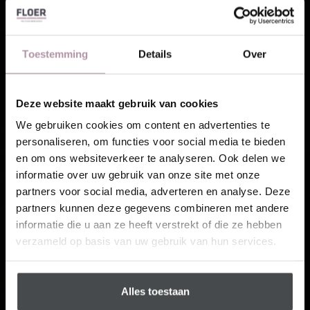
Toestemming
Details
Over
Deze website maakt gebruik van cookies
Laat je inspireren!
We gebruiken cookies om content en advertenties te
personaliseren, om functies voor social media te bieden
Ontvang unieke wooninspiratie in je mailbox
en om ons websiteverkeer te analyseren. Ook delen we
This website is also available in English
informatie over uw gebruik van onze site met onze
Email
partners voor social media, adverteren en analyse. Deze
partners kunnen deze gegevens combineren met andere
Visit
informatie die u aan ze heeft verstrekt of die ze hebben
Schrijf me in
verzameld op basis van uw gebruik van hun services.
Alles toestaan