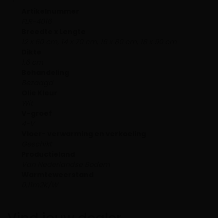
Artikelnummer
FLR-4016
Breedte x Lengte
12 x 60 cm, 14 x 70 cm, 16 x 80 cm, 18 x 90 cm
Dikte
1.6 cm
Behandeling
Bezaagd
Olie Kleur
Wit
V-groef
4-V
Vloer- verwarming en verkoeling
Geschikt
Productieland
Van Nederlandse Bodem
Warmteweerstand
0,11m2K/W