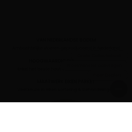
VAN NEDERLANDSE BODEM
Ambachtelijke vloeren geproduceerd in Nederland
Gratis Collectieboek
HOOGWAARDIG EUROPEES EIKEN
Proefmonster aanvragen
Enkel het beste hout voor de mooiste vloeren
Floer Dealers
MAATWERK EIKEN PARKET
Veel keuze in eiken sortering & behandelingen