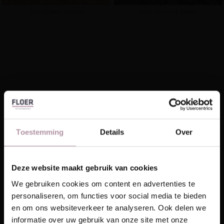
Zandsteen Natuur
Boomschors Zwart
Visgraat PVC
Walvisgraat PVC
Hongaarse punt PVC
Tegel PVC
Toestemming
Details
Over
Deze website maakt gebruik van cookies
Natuur Click PVC
Landhuis Click PVC
Laat je inspireren!
We gebruiken cookies om content en advertenties te
personaliseren, om functies voor social media te bieden
Ontvang unieke wooninspiratie in je mailbox
en om ons websiteverkeer te analyseren. Ook delen we
This website is also available in English
informatie over uw gebruik van onze site met onze
Email