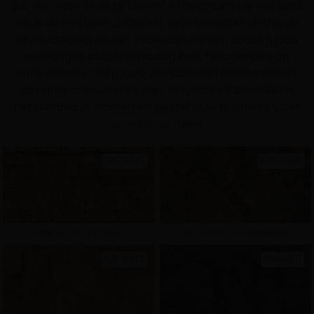
dus niet voor thuis te blijven! Al begrijpen we het best
als je dit wel doet ;). Op het proefmonster vind je de
productnaam en het productnummer, zodat jij jouw
ontvangen staal eenvoudig kunt terugvinden op
onze website. Wil jij jouw wandpaneel proefmonster
pakketje combineren met een echte Floer? Bekijk
het aanbod in vloeren en bestel jouw favoriete vloer
proefstaal
mee!
Selecteer een collectie
FLR-9043
FLR-9040
Steenstrips Lichtbruin
Boomschors Onbewerkt
Natuur PVC
Landhuis PVC
FLR-9042
FLR-9041