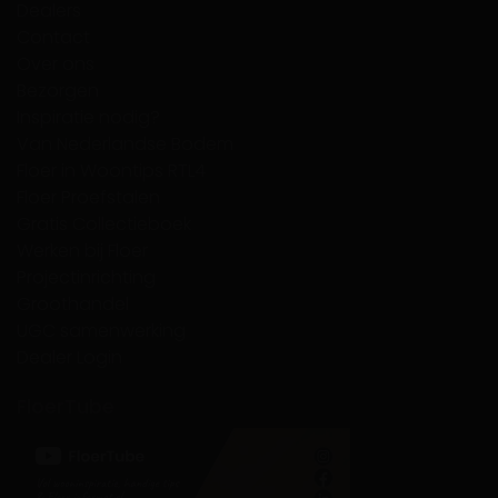
Dealers
Contact
Over ons
Bezorgen
Inspiratie nodig?
Van Nederlandse Bodem
Floer in Woontips RTL4
Floer Proefstalen
Gratis Collectieboek
Werken bij Floer
Projectinrichting
Groothandel
UGC samenwerking
Dealer Login
FloerTube