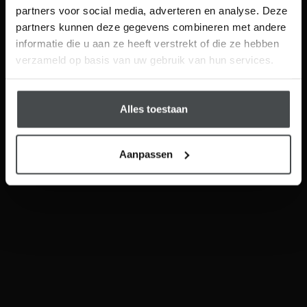
partners voor social media, adverteren en analyse. Deze
Visgraat Click PVC
Walvisgraat Click PVC
partners kunnen deze gegevens combineren met andere
Visit
informatie die u aan ze heeft verstrekt of die ze hebben
Schrijf me in
verzameld op basis van uw gebruik van hun services.
Alles toestaan
Tegel Click PVC
STARK Industrieel Click PVC
Aanpassen
Hybride Hout
Hybride Hout Visgraat
Sloophout Laminaat
Hybride Laminaat Steden