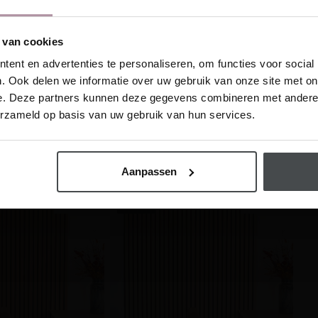
 inspireren!
oninspiratie in je mailbox
 van cookies
This website is also available in English
ent en advertenties te personaliseren, om functies voor social
FLR-9075
300 cm
FLR-9076
. Ook delen we informatie over uw gebruik van onze site met on
e. Deze partners kunnen deze gegevens combineren met andere i
Visit
erzameld op basis van uw gebruik van hun services.
hrijf me in
Aanpassen
FLR-9071
300 cm
FLR-9072