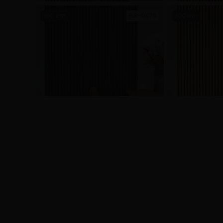
300 cm
FLR-9070
300 cm