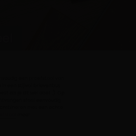
el
nvoudig een proefstaal van
 in een stijlvol brievenbus
st als je dit wel doet ;). Op
ontvangen staal eenvoudig
e combineren met een echte
efstaal
mee!