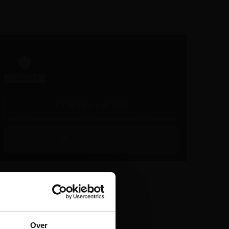
undefined
1 x € 3,95 = € 3,95
AANVRAGEN
Over