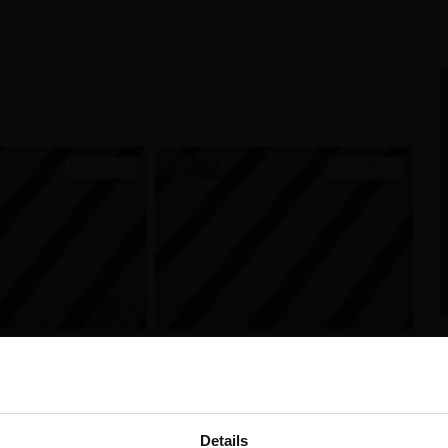
FLR-9181-2
240 cm
FLR-9182-2
FLR-9077
300 cm
FLR-9079
Details