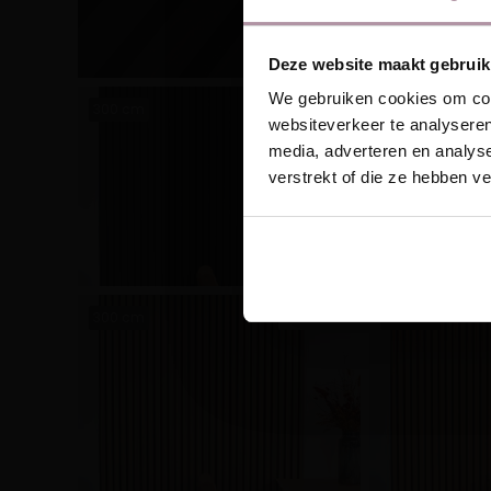
Laat je
Ontvang unieke wo
Deze website maakt gebruik
Email
We gebruiken cookies om cont
300 cm
FLR-9078
300 cm
websiteverkeer te analyseren
media, adverteren en analys
verstrekt of die ze hebben v
Sc
300 cm
FLR-9074
300 cm