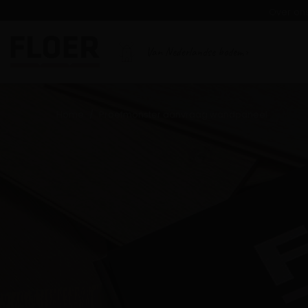
Over on
Van Nederlandse bodem
Home
Proefmonster aanvraag wandpaneel