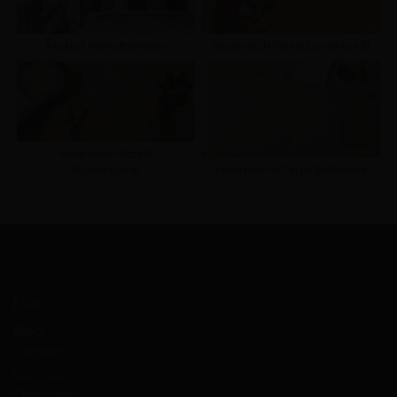
Akukurk Wandpanelen
Keramisch Parket Landhuis XL
Keramisch Parket
Walvisgraat
Keramische Tegel Betonlook
Menu
Blog
Dealers
Contact
Over ons