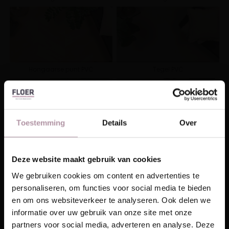
Hongaarse punt PVC
Tegel PVC
Toestemming
Details
Over
Natuur Click PVC
Landhuis Click PVC
Deze website maakt gebruik van cookies
Laat je inspireren!
We gebruiken cookies om content en advertenties te
personaliseren, om functies voor social media te bieden
Ontvang unieke wooninspiratie in je mailbox
en om ons websiteverkeer te analyseren. Ook delen we
This website is also available in English
informatie over uw gebruik van onze site met onze
Visgraat Click PVC
Walvisgraat Click PVC
Email
partners voor social media, adverteren en analyse. Deze