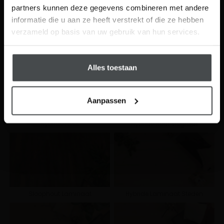
partners kunnen deze gegevens combineren met andere
Visit
informatie die u aan ze heeft verstrekt of die ze hebben
Schrijf me in
verzameld op basis van uw gebruik van hun services.
Tegel Click PVC
STARK Industrieel Click PVC
Alles toestaan
Aanpassen
Hybride Hout
Hybride Hout Visgraat
Sloophout Laminaat
Hybride Laminaat Steden