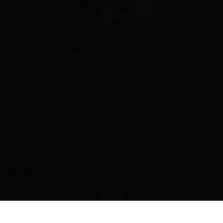
Awards
Floer
Volg Floer online!
Je Floer-pakket is leeg
Voor acties, inspiratie en artikelen over Parket, Laminaat,
PVC en meer.
Contact
Telefoon: +31 (0)50 – 211 18 91