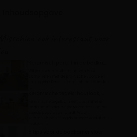
Inhoudsopgave
Misschien ook interessant voor
jou
Keramisch parket in de badkamer: de waterbestendige houtlook vloer
Wil je de warme uitstraling van hout
combineren met de praktische voordelen
van tegels? Dan is keramisch parket in de
[…]
Keramische tegels: houtlook, betonlook en terrazzolook | Nieuw bij Floer
Keramische tegels zijn een duurzame en
onderhoudsvriendelijke vloeroplossing die
steeds populairder wordt. Waar
keramisch parket tegels vroeger vooral in
keukens […]
5 tips voor de badkamer vloer