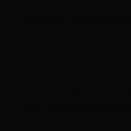
met het comfort van PVC, dan passen PVC teg
Het effect van grote be
Wat betonlook tegels zo mooi maakt in de badka
formaat ontstaat er minder drukte op de vloe
rustiger en ruimtelijker.
Of je nu kiest voor keramische betonlook tegel
geeft je badkamer een stoere basis zonder dat
grijstinten, warme beige nuances of juist een 
Ook de afwerking doet veel voor de uitstraling.
details voor een realistische betonlook. Bij ke
formaat en voegwerk bij aan die echte tegeluit
Een matte betonlook z
Kies je voor de betonlook PVC tegels? Dan spe
afwerking een grote rol in de uitstraling. Een 