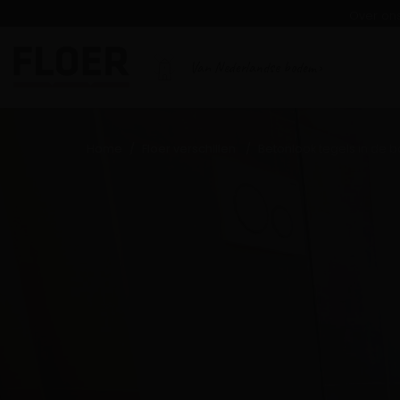
Over on
Van Nederlandse bodem
Home
Floer verschillen
Betonlook tegels in de