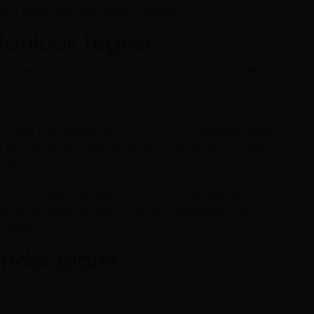
els beter bij jouw badkamerplan.
tonlook tegels
mer, is de rustige uitstraling. Door het royale
r. Daardoor oogt de badkamer vaak strakker,
s, plak PVC tegels of
klik PVC tegels
: de betonlook
 de ruimte kil hoeft te worden. Denk aan zachte
donkere antracietlook.
 Bij PVC tegels zorgen de structuur en subtiele
ramische tegels dragen juist het tegeloppervlak,
straling.
onder glans
elt de
betonlook