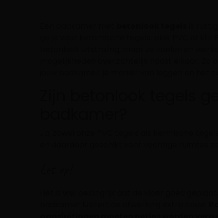
Een badkamer met
betonlook tegels
is rusti
ga je voor keramische tegels, plak PVC of kli
betonlook uitstraling, maar ze voelen en werk
mogelijkheden overzichtelijk naast elkaar. Zo 
jouw badkamer, je manier van leggen en het co
Zijn betonlook tegels g
badkamer?
Ja, zowel onze PVC tegels als kermische tegels
en daardoor geschikt voor vochtige ruimtes z
Let op!
Het is wel belangrijk dat de vloer goed geplaat
badkamer luistert de afwerking extra nauw.
R
aansluitingen moeten netjes worden verw