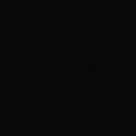
d.
met tegellijm en
voegwerk.
ndervloer nodig. De
Vraagt om een
grond moet wel strak en
geschikte, stabiele
zijn, vaak door vooraf te
ondergrond voor
eren.
tegelwerk.
Vraagt om
uwkeurige klus die we
vakkundige
en door een professional
plaatsing, inclusief
en doen.
lijmen en voegen.
Harder en koeler
rtabeler en warmer dan
onder je voeten, met
sche tegels.
het echte
tegelgevoel.
oral naar het gevoel dat je zoekt. Ga je voor de
oie keuze. Wil je de uitstraling van betonlook tegels