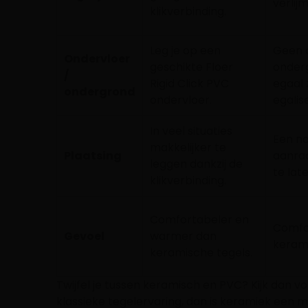
verlijm
klikverbinding.
Leg je op een
Geen o
Ondervloer
geschikte Floer
onder
/
Rigid Click PVC
egaal 
ondergrond
ondervloer.
egalis
In veel situaties
Een na
makkelijker te
Plaatsing
aanrad
leggen dankzij de
te lat
klikverbinding.
Comfortabeler en
Comfo
Gevoel
warmer dan
kerami
keramische tegels.
Twijfel je tussen keramisch en PVC? Kijk dan vo
klassieke tegelervaring, dan is keramiek een mo