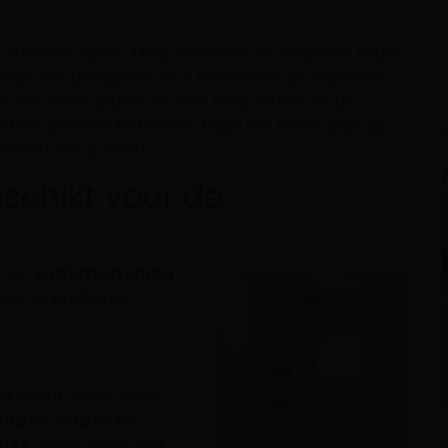
g, stoer en stijlvol. Maar dan komt de volgende keuze:
k PVC? Alle drie geven ze je badkamer die moderne
en net even anders. In deze blog zetten we de
ontdek je welke betonlook tegel het beste past bij
mfort dat je zoekt.
eschikt voor de
 zijn
waterbestendig
oals de badkamer.
st wordt. Zeker in de
anden, naden en
erkt
, zodat vocht niet