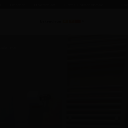
s
Contact
Proefstalen
Gratis Collectieboek
Dea
bekend van
 badkamer