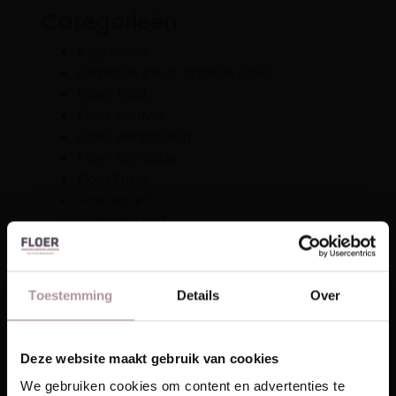
Categorieën
Algemeen
Dezelfde kleur, andere Floer
Eiken hout
Floer Nieuws
Floer verschillen
Floer Winactie
FloerTube
Hoe leg ik?
Hybride Hout
Interieur
Laminaat
LeesFoer
Toestemming
Details
Over
PVC
Trap
Wandpanelen
Deze website maakt gebruik van cookies
Laat je inspireren!
We gebruiken cookies om content en advertenties te