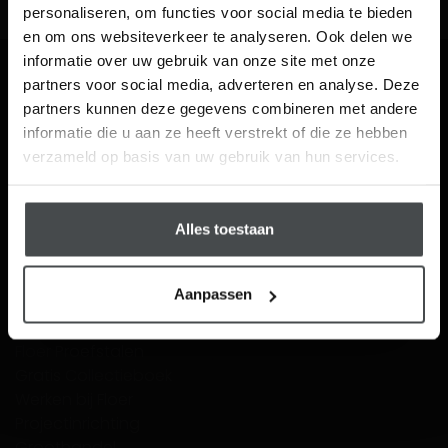
personaliseren, om functies voor social media te bieden
Ontvang unieke wooninspiratie in je mailbox
en om ons websiteverkeer te analyseren. Ook delen we
This website is also available in English
informatie over uw gebruik van onze site met onze
Email
partners voor social media, adverteren en analyse. Deze
partners kunnen deze gegevens combineren met andere
Visit
Menu
informatie die u aan ze heeft verstrekt of die ze hebben
Schrijf me in
verzameld op basis van uw gebruik van hun services.
Blog
Dealers
Contact
Over ons
Alles toestaan
Bezorgen
Inspiratie nodig?
Aanpassen
Van Nederlandse Bodem
Floer in Woontips RTL4
Floer Proefstalen
Gratis Collectieboek
Werken bij Floer
Projectinrichting
Groothandel