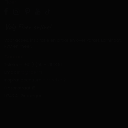
Floer
Volg Floer online!
Voor acties, inspiratie en artikelen over Parket, Laminaat,
PVC en meer.
Contact
Telefoon: +31 (0)50 – 211 18 91
Email:
info@floer.nl
Inspiratiecentrum
bezoeken
?
Protonstraat 18
9743 AL Groningen