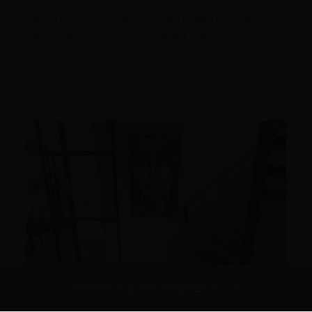
Een laminaat vloer zelf leggen is een relatief
gemakkelijke klus maar hoe leg je een eiken
visgraat parket vloer? Houten […]
Gratis Collectieboek?