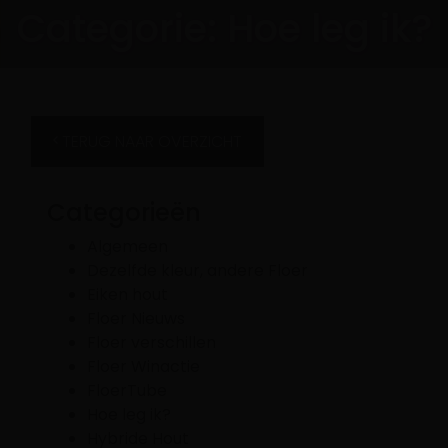
Categorie:
Hoe leg ik?
TERUG NAAR OVERZICHT
Categorieën
Algemeen
Dezelfde kleur, andere Floer
Eiken hout
Floer Nieuws
Floer verschillen
Floer Winactie
FloerTube
Hoe leg ik?
Hybride Hout