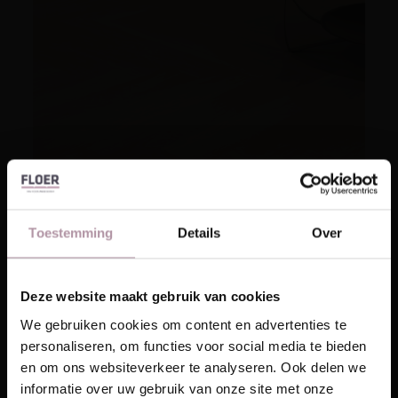
Walvisgraat Click PVC starterspunt
maken, hoe doe je dat?
Toestemming
Details
Over
Hoe maak je een Walvisgraat Click PVC
starterspunt? In FloerTube video aflevering #32
laat onze Guido zien hoe je een […]
Deze website maakt gebruik van cookies
Laat je inspireren!
We gebruiken cookies om content en advertenties te
personaliseren, om functies voor social media te bieden
Ontvang unieke wooninspiratie in je mailbox
en om ons websiteverkeer te analyseren. Ook delen we
This website is also available in English
informatie over uw gebruik van onze site met onze
Email