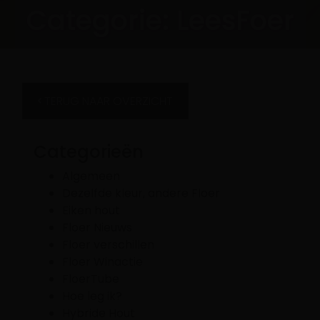
Categorie:
LeesFoer
TERUG NAAR OVERZICHT
Categorieën
Algemeen
Dezelfde kleur, andere Floer
Eiken hout
Floer Nieuws
Floer verschillen
Floer Winactie
FloerTube
Hoe leg ik?
Hybride Hout