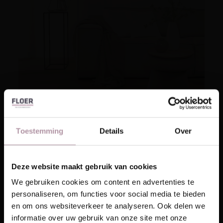
Toestemming
Details
Over
Click PVC met geïntegreerde
Deze website maakt gebruik van cookies
Laat je inspireren!
ondervloer: handig of juist niet?
We gebruiken cookies om content en advertenties te
personaliseren, om functies voor social media te bieden
Een click PVC vloer met geïntegreerde
Ontvang unieke wooninspiratie in je mailbox
en om ons websiteverkeer te analyseren. Ook delen we
ondervloer lijkt op het eerste gezicht een
This website is also available in English
informatie over uw gebruik van onze site met onze
Email
makkelijke oplossing. Je klikt de vloer snel […]