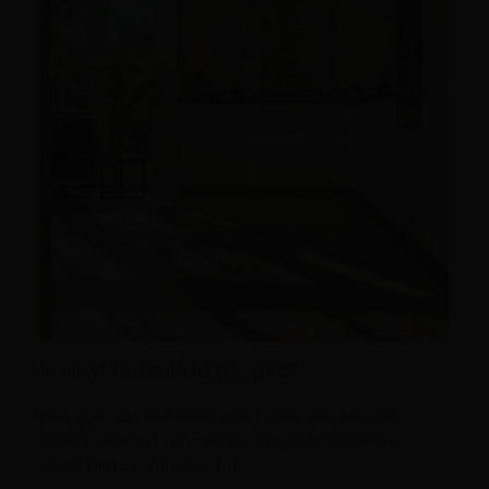
Is vinyl hetzelfde als pvc?
Ben jij je aan het oriënteren voor een nieuwe
vloer? Welkom in de wereld waar keurmerken
zoals DIBt en Eurofins, […]