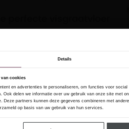
 perfecte visgraatvloer
sgraat vloeren onderscheidt, is hun unieke
tten precies tussen standaard visgraat vloeren en
e net iets anders is, en een subtiel statement maakt?
et visgraatpatroon voegt niet alleen stijl en sfeer
 krijg je ook de perfecte balans. Het is een keuze
Details
 inspireren!
ok praktisch.
oninspiratie in je mailbox
n
proefstaal
van jouw favoriet!
 van cookies
This website is also available in English
ride Houten Visgraat
ent en advertenties te personaliseren, om functies voor social
. Ook delen we informatie over uw gebruik van onze site met on
ngen bieden de
Hybride
e. Deze partners kunnen deze gegevens combineren met andere i
Visit
e vragen zeer weinig
erzameld op basis van uw gebruik van hun services.
hrijf me in
oeren normaal
g hebben. Zo wordt
 vloeren behouden. Maar