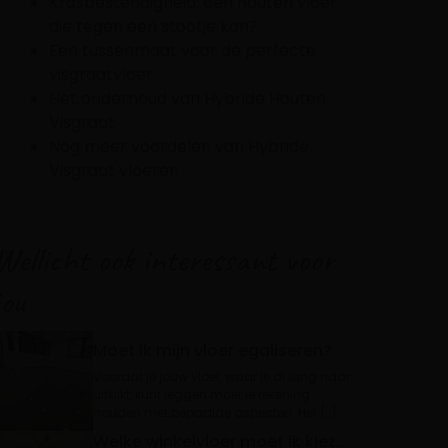
Krasbestendigheid; een houten vloer
die tegen een stootje kan?
Een tussenmaat voor de perfecte
visgraatvloer
Het onderhoud van Hybride Houten
Visgraat
Nog meer voordelen van Hybride
Visgraat vloeren
Wellicht ook interessant voor
jou
Moet ik mijn vloer egaliseren?
Voordat je jouw vloer, waar je al lang naar
uitkijkt, kunt leggen moet je rekening
houden met bepaalde aspecten. Het […]
Welke winkelvloer moet ik kiezen?