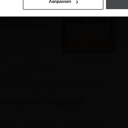
Aanpassen
ij intensieve klus te
ren gemaakt worden van
 oliën of een
ak is te danken aan de
n zijn verwerkt. De
ogie zorgen niet alleen
gelijking met een houten
eiteloos afstoot.
Floer Hybride Hout
 zonder de noodzaak van
Visgraat – Natuur Eiken
an je vloer een fluitje
genieten van je
at vloeren maken het mogelijk om te profiteren van
zonder concessies. Ideaal.
n Hybride Visgraat
arming vormt geen probleem voor deze duurzame