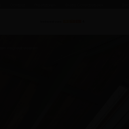
s
Contact
Proefstalen
Gratis Collectieboek
Dea
bekend van
ten Visgraat vloeren