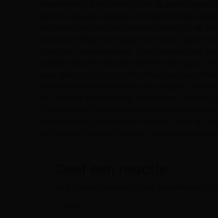
vloeren! Het is te danken aan de warmteweers
hybride houten visgraat vloeren zelfs kan gen
verfrissing in huis met vloerverkoeling in de 
klikverbinding is het leggen van deze luxe houte
hand niet voor omdraait. Zoals je merkt, wij k
hybride houten visgraat vloeren door gaan, maar
voor een vloer die functionaliteit, duurzaamhe
voordelen van Hybride Houten Visgraat vloeren
Het proces is eenvoudig: ga naar de collectie, k
Hybride Hout collectie en vraag een proefstaal
thuis bezorgd, zodat je de kwaliteit, kleur en 
de Hybride Houten Visgraat vloeren vandaag 
Geef een reactie
Je e-mailadres wordt niet gepubliceerd.
V
E-mail