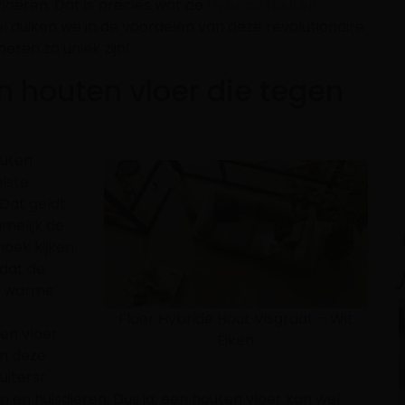
loeren. Dat is precies wat de
Hybride Houten
el duiken we in de voordelen van deze revolutionaire
eren zo uniek zijn!
 houten vloer die tegen
outen
eiste
 Dat geldt
melijk de
oek kijken.
dat de
de warme
Floer Hybride Hout Visgraat – Wit
ten vloer
Eiken
an deze
uiterst
 en huisdieren. Dus ja, een houten vloer kan wel