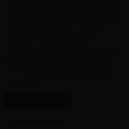
combinatie met deze woonstijl zorgt ervoor dat je
inrichting staat als een huis. De nerven en noesten in
de vloer geven je woning
een interieur veel karakter
en zorgt voor warmte. Je kan kiezen voor een Floer
visgraat parket maar een Floer met parket
duoplanken is ook prachtig!
Eiken parket
is
beschikbaar in diverse verschillende
houtsorteringen. Met een industriële trend in huis is
de houtstructuur Rustiek AB dé vloer die je moet
kiezen, met een ruw randje, veel karakter en de
warme sfeer van echt hout. Bekijk de Floer
Visgraat
Parket
met een prachtige industriële inrichting!
Of bekijk hier de
inspiratie video
.
TERUG NAAR OVERZICHT
Inhoudsopgave