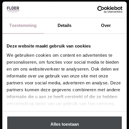
interieur een stukje meer industrieel te maken!
Welke kleuren &
materialen kiezen bij een
Toestemming
Details
Over
industrieel interieur?
Deze website maakt gebruik van cookies
Kleuren die vaak worden gebruikt bij een industrieel
Laat je inspireren!
interieur zijn vaak donkere tinten zoals grijs, zwart en
We gebruiken cookies om content en advertenties te
bruin. Rustige kleuren en in ruwe en onbewerkte
personaliseren, om functies voor social media te bieden
Ontvang unieke wooninspiratie in je mailbox
materialen sluiten goed aan. Ook zien we veel wit
en om ons websiteverkeer te analyseren. Ook delen we
This website is also available in English
terugkomen.
Materialen van staal, leer en hout en
informatie over uw gebruik van onze site met onze
Email
dan het liefst gecombineerd met elkaar zien we
partners voor social media, adverteren en analyse. Deze
vaak. Dit zijn de kleuren en materialen die de basis
partners kunnen deze gegevens combineren met andere
Visit
zijn van deze interieur stijl. Accessoires die een oude
informatie die u aan ze heeft verstrekt of die ze hebben
Schrijf me in
look hebben, roest en wat beschadigingen horen er
verzameld op basis van uw gebruik van hun services.
ook helemaal bij. Bezoek eens een tweedehands
winkel! Met een beetje speurwerk zal je er vast wat
geschikte accessoires kunnen vinden voor je nieuwe
Alles toestaan