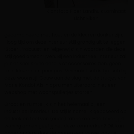
Klantfoto Floer Landhuis Laminaat
Licht Eiken
gecombineerd met hout en de kleuren donker zijn.
Hoog tijd om deze interieur stijl grondig uit te leggen.
‘Stoer’, ‘robuust’ en ‘eigenwijs’ zijn woorden die deze
stijl goed omschrijven. Bij een industrieel interieur zal
je niet snel kleine details of accessoires zien, geen
felle kleuren en poespas. Minimalistisch is typisch bij
deze woonstijl. Gauw aan de slag met de trucjes van
Marie Kondo! Als in opruimen uiteraard, niet een
webshop met woonspulletjes starten.
Groot en ruimtelijk zijn het helemaal bij een
industrieel interieur. De stijl is namelijk gebaseerd op
de look en feel van (oude) fabrieken. Hoe tover jij je
woning om en geef jij het deze kenmerken? Dit kan
onder andere door de muren een rauwe look te