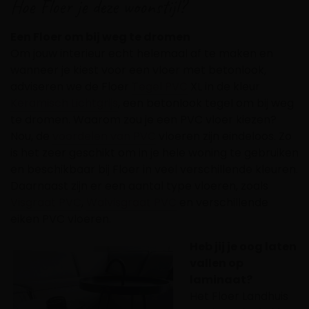
Hoe Floer je deze woonstijl?
Een Floer om bij weg te dromen
Om jouw interieur echt helemaal af te maken en
wanneer je kiest voor een vloer met betonlook,
adviseren we de Floer
Tegel PVC
XL in de kleur
Keramisch Lichtgrijs
, een betonlook tegel om bij weg
te dromen. Waarom zou je een PVC vloer kiezen?
Nou, de
voordelen van PVC
vloeren zijn eindeloos. Zo
is het zeer geschikt om in je hele woning te gebruiken
en beschikbaar bij Floer in veel verschillende kleuren.
Daarnaast zijn er een aantal type vloeren, zoals
Visgraat PVC
,
Walvisgraat PVC
en verschillende
eiken PVC vloeren.
Heb jij je o
og laten
vallen op
laminaat?
Het Floer Land
huis