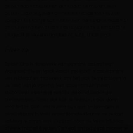
geven door bakstenen zichtbaar te maken, een
beton-look te geven of metalen accenten toe te
voegen.
Dit kan je doen door een behang te kiezen of
de muren te bewerken met bijvoorbeeld Beton Ciré
.
Dit geeft je woning de ultieme industriële sfeer.
Floer tip
Beton Ciré is stucwerk van cement dat geheel
waterdicht is en vaak wordt gebruikt in badkamers.
Het is ideaal en makkelijk om het ook te gebruiken in
de rest van je woning.
Een accentmuur in een
statement kleur is al redelijk bekend onder de
trendvolgers maar dat kan je natuurlijk ook doen
met Beton Ciré.
Het is zeer dun aan te brengen, is
beschikbaar in veel verschillende kleuren en je kan
volledig je eigen look creëren door de verschillende
afwerk mogelijkheden.
Perfect om op deze manier je