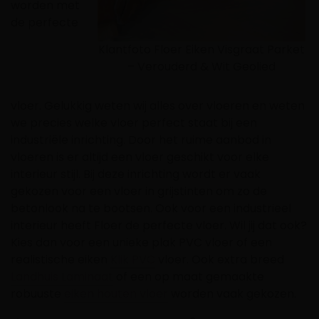
worden met
de perfecte
Klantfoto Floer Eiken Visgraat Parket
– Verouderd & Wit Geolied
vloer.
Gelukkig weten wij alles over vloeren en weten
we precies welke vloer perfect staat bij een
industriële inrichting. Door het ruime aanbod in
vloeren is er
altijd een vloer geschikt voor elke
interieur stijl. Bij deze inrichting wordt er vaak
gekozen voor een vloer in grijstinten om zo de
betonlook na te bootsen. Ook voor een industrieel
interieur heeft Floer de perfecte vloer. Wil jij dat ook?
Kies dan voor een unieke plak PVC vloer of een
realistische eiken
Klik PVC
vloer. Ook extra breed
Landhuis Laminaat
of een op maat gemaakte
robuuste
eiken houten vloer
worden vaak gekozen.