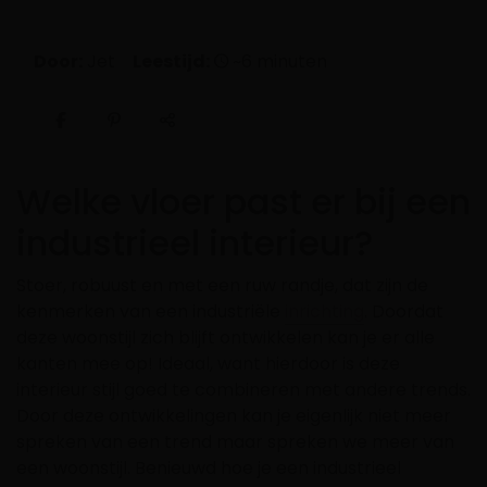
Door:
Jet
Leestijd:
~6 minuten
Welke vloer past er bij een
industrieel interieur?
Stoer, robuust en met een ruw randje, dat zijn de
kenmerken van een industriële
inrichting
. Doordat
deze woonstijl zich blijft ontwikkelen kan je er alle
kanten mee op! Ideaal, want hierdoor is
deze
interieur stijl goed te combineren met andere trends.
Door deze ontwikkelingen kan je eigenlijk niet meer
spreken van een trend maar spreken we meer van
een woonstijl.
Benieuwd hoe je een industrieel