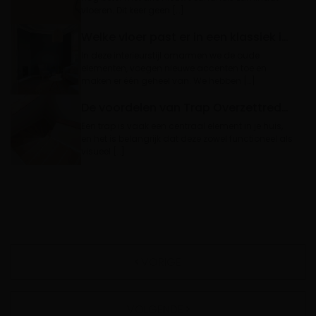
vloeren. Dit keer geen […]
Welke vloer past er in een klassiek interieur?
In deze interieurstijl omarmen we de oude
elementen, voegen nieuwe accenten toe en
maken er één geheel van. We hebben […]
De voordelen van Trap Overzettreden
Een trap is vaak een centraal element in je huis,
en het is belangrijk dat deze zowel functioneel als
visueel […]
VORIGE
VOLGENDE