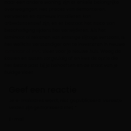
naar een andere woning, zijn er enkele belangrijke
overwegingen. Het proces van demonteren,
vervoeren en opnieuw installeren kan
arbeidsintensief zijn, en er bestaat het risico van
beschadiging tijdens het verwijderen. Als het
laminaat al tekenen van ernstige slijtage vertoont, is
het wellicht verstandiger om te investeren in nieuwe
laminaat of PVC
vloer voor je nieuwe huis. Weeg de
kosten en baten zorgvuldig af en kies de optie die
het beste past bij je behoeften en de staat van je
huidige vloer.
Geef een reactie
Je e-mailadres wordt niet gepubliceerd.
Vereiste
velden zijn gemarkeerd met
*
E-mail