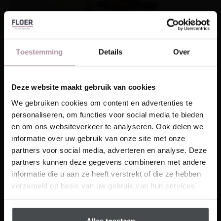
Toestemming
Details
Over
Floer Authentiek Laminaat –
Deze website maakt gebruik van cookies
Laat je inspireren!
Onbehandeld
We gebruiken cookies om content en advertenties te
personaliseren, om functies voor social media te bieden
Ontvang unieke wooninspiratie in je mailbox
Laminaat meeverhuizen
en om ons websiteverkeer te analyseren. Ook delen we
This website is also available in English
informatie over uw gebruik van onze site met onze
Email
Het succesvol verplaatsen van je laminaat naar een
partners voor social media, adverteren en analyse. Deze
nieuwe locatie vereist niet alleen zorgvuldige
partners kunnen deze gegevens combineren met andere
Visit
demontage en installatie, maar ook een goede
informatie die u aan ze heeft verstrekt of die ze hebben
Schrijf me in
aanpak van het vervoer. Zorg ervoor dat de
verzameld op basis van uw gebruik van hun services.
verbindingen van de vloerdelen goed zijn
beschermd. Ondanks de stevigheid van de vloeren
moet je extra voorzichtig zijn met de verbindingen.