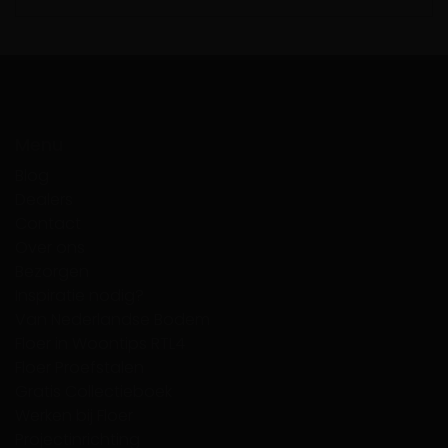
Menu
Blog
Dealers
Contact
Over ons
Bezorgen
Inspiratie nodig?
Van Nederlandse Bodem
Floer in Woontips RTL4
Floer Proefstalen
Gratis Collectieboek
Werken bij Floer
Projectinrichting