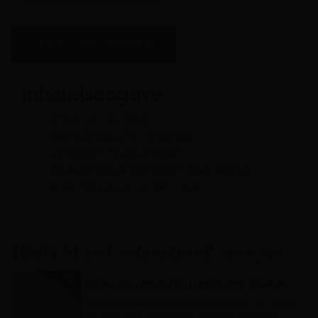
TERUG NAAR OVERZICHT
Inhoudsopgave
Staat van de vloer
Demontage van laminaat
Laminaat meeverhuizen
Meeverhuisde laminaat vloer leggen
Alles nog even op een rijtje
Wellicht ook interessant voor jou
3 nieuwe Landhuis Laminaat vloeren | Nieuw bij Floer
Het aanbod in extra brede vloeren van Floer wordt
nog beter met drie nieuwe Landhuis Laminaat