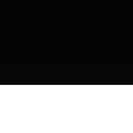
Bezorgen
Inspiratie nodig?
Van Nederlandse Bodem
Floer in Woontips RTL4
Floer Proefstalen
Gratis Collectieboek
Werken bij Floer
Projectinrichting
Groothandel
UGC samenwerking
Gratis collectieboek?
Dealer Login
FloerTube