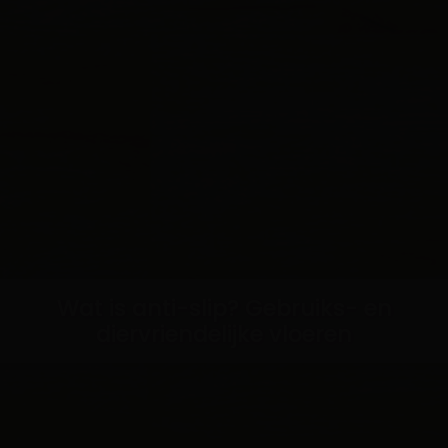
Wat is anti-slip? Gebruiks- en
diervriendelijke vloeren