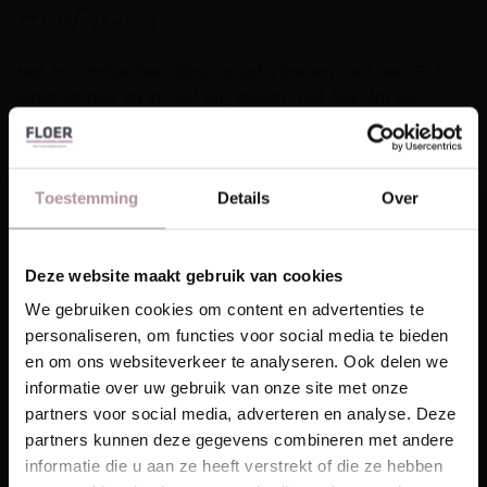
stroef genoeg?
Het kan misschien lijken alsof vloeren met een R-10
waarde niet zo stroef zijn, gezien het feit dat de
waarden kunnen oplopen tot R-13. Dit is echter niet
het geval, omdat vloeren met een R-12 waarde of
hoger doorgaans worden gebruikt in ruimtes die niet
Toestemming
Details
Over
primair bedoeld zijn voor privégebruik, zoals
zwembaden of snackbar-keukens.
Wat
Deze website maakt gebruik van cookies
Laat je inspireren!
is
We gebruiken cookies om content en advertenties te
personaliseren, om functies voor social media te bieden
Ontvang unieke wooninspiratie in je mailbox
het
en om ons websiteverkeer te analyseren. Ook delen we
This website is also available in English
informatie over uw gebruik van onze site met onze
Email
partners voor social media, adverteren en analyse. Deze
partners kunnen deze gegevens combineren met andere
Visit
informatie die u aan ze heeft verstrekt of die ze hebben
Schrijf me in