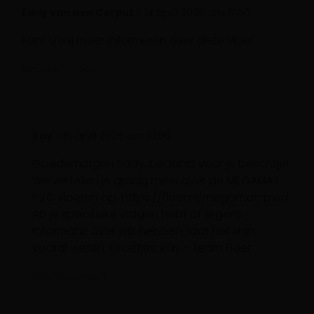
Eddy van den Corput
14 april 2025 om 17:50
Kunt U mij meer informeren over deze vloer
Beantwoorden
Kay
15 april 2025 om 10:06
Goedemorgen Eddy, bedankt voor je berichtje!
We vertellen je graag meer over de MEGAMAT
PVC vloeren op:
https://floer.nl/megamat-pvc/
Als je specifieke vragen hebt of ergens
informatie over wilt hebben, laat het dan
vooral weten. Groetjes, Kay – team Floer
Beantwoorden