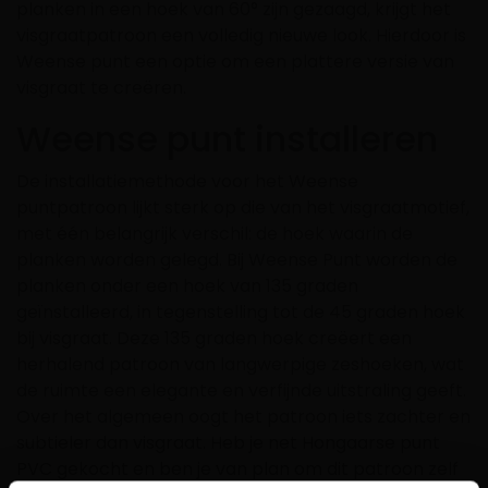
planken in een hoek van 60° zijn gezaagd, krijgt het
visgraatpatroon een volledig nieuwe look. Hierdoor is
Weense punt een optie om een plattere versie van
visgraat te creëren.
Weense punt installeren
De installatiemethode voor het Weense
puntpatroon lijkt sterk op die van het visgraatmotief,
met één belangrijk verschil: de hoek waarin de
planken worden gelegd. Bij Weense Punt worden de
planken onder een hoek van 135 graden
geïnstalleerd, in tegenstelling tot de 45 graden hoek
bij visgraat. Deze 135 graden hoek creëert een
herhalend patroon van langwerpige zeshoeken, wat
de ruimte een elegante en verfijnde uitstraling geeft.
Over het algemeen oogt het patroon iets zachter en
subtieler dan visgraat. Heb je net Hongaarse punt
PVC gekocht en ben je van plan om dit patroon zelf