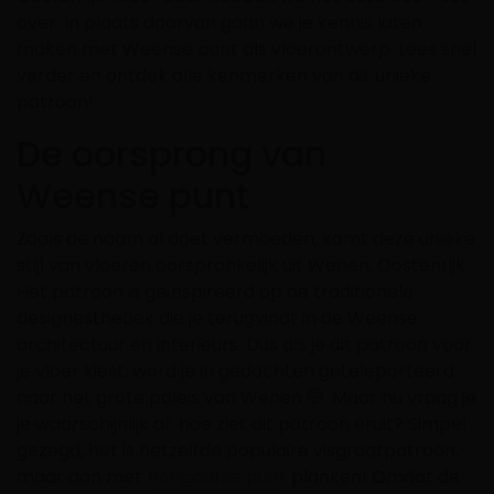
over. In plaats daarvan gaan we je kennis laten
maken met Weense punt als vloerontwerp. Lees snel
verder en ontdek alle kenmerken van dit unieke
patroon!
De oorsprong van
Weense punt
Zoals de naam al doet vermoeden, komt deze unieke
stijl van vloeren oorspronkelijk uit Wenen, Oostenrijk.
Het patroon is geïnspireerd op de traditionele
designesthetiek die je terugvindt in de Weense
architectuur en interieurs. Dus als je dit patroon voor
je vloer kiest, word je in gedachten geteleporteerd
naar het grote paleis van Wenen 🤭. Maar nu vraag je
je waarschijnlijk af: hoe ziet dit patroon eruit? Simpel
gezegd, het is hetzelfde populaire visgraatpatroon,
maar dan met
Hongaarse punt
planken! Omdat de