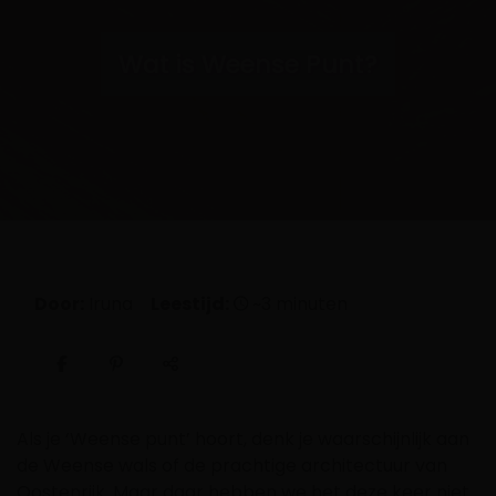
Wat is Weense Punt?
Door:
Iruna
Leestijd:
~3 minuten
Als je ‘Weense punt’ hoort, denk je waarschijnlijk aan
de Weense wals of de prachtige architectuur van
Oostenrijk. Maar daar hebben we het deze keer niet