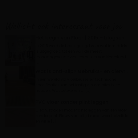
Wellicht ook interessant voor jou
Het begin van Floer | 2015 – blogserie 10 jaar
In 2015 werd de basis gelegd voor wat inmiddels
is uitgegroeid tot één van de meest
toonaangevende vloerenmerken van Nederland:
[…]
Wat is anti-slip? Gebruiks- en diervriendelijke vloeren
In een wereld vol vloerkeuzes en technische
specificaties kan het lastig zijn om alles bij te
houden. Wat betekenen al […]
PVC vloer zonder plint leggen
Clean, strak en modern: het leggen van een vloer
zonder plint. Flauw van altijd maar weer hetzelfde
en wil je […]