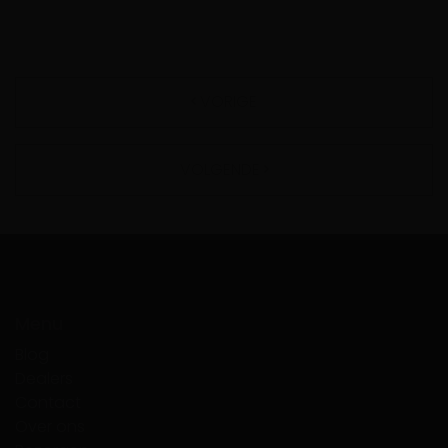
VORIGE
VOLGENDE
Menu
Blog
Dealers
Contact
Over ons