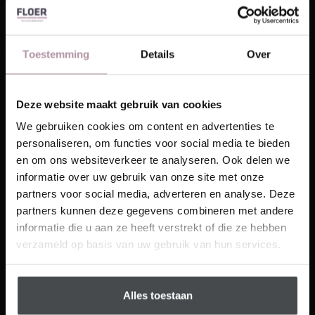
te installeren? Dan raden we je aan om onze stap-
voor-stap plak PVC
leginstructies
te lezen, zodat je
goed voorbereid aan de slag kunt!
Toestemming
Details
Over
Wat
zijn
Deze website maakt gebruik van cookies
de
Laat je inspireren!
We gebruiken cookies om content en advertenties te
personaliseren, om functies voor social media te bieden
Ontvang unieke wooninspiratie in je mailbox
en om ons websiteverkeer te analyseren. Ook delen we
This website is also available in English
informatie over uw gebruik van onze site met onze
Email
partners voor social media, adverteren en analyse. Deze
Floer Hongaarse Punt PVC –
partners kunnen deze gegevens combineren met andere
Visit
Onbehandeld-Eiken
informatie die u aan ze heeft verstrekt of die ze hebben
Schrijf me in
verzameld op basis van uw gebruik van hun services.
voordelen?
Alles toestaan
De voordelen van dit patroon lijken sterk op die van