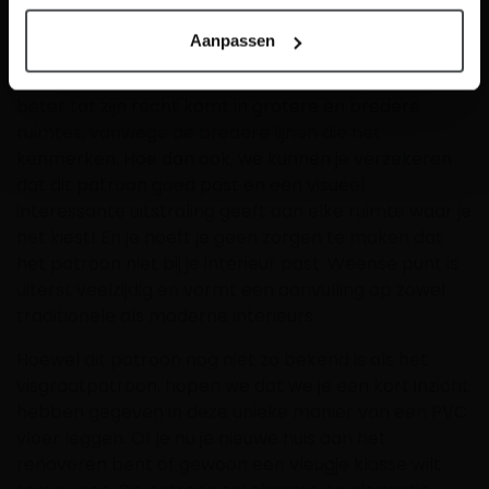
visgraat vloeren
. Door zijn geometrische ontwerp
creëert dit patroon ook een gevoel van beweging en
Aanpassen
kan het de kamer optisch langer laten lijken. Een
klein verschil om op te merken is dat dit patroon nog
beter tot zijn recht komt in grotere en bredere
ruimtes, vanwege de bredere lijnen die het
kenmerken. Hoe dan ook, we kunnen je verzekeren
dat dit patroon goed past en een visueel
interessante uitstraling geeft aan elke ruimte waar je
het kiest! En je hoeft je geen zorgen te maken dat
het patroon niet bij je interieur past. Weense punt is
uiterst veelzijdig en vormt een aanvulling op zowel
traditionele als moderne interieurs.
Hoewel dit patroon nog niet zo bekend is als het
visgraatpatroon, hopen we dat we je een kort inzicht
hebben gegeven in deze unieke manier van een PVC
vloer leggen. Of je nu je nieuwe huis aan het
renoveren bent of gewoon een vleugje klasse wilt