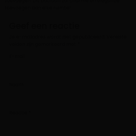
toevoegen. Dit patroon zal charme en elegantie
toevoegen aan elke ruimte!
Geef een reactie
Je e-mailadres wordt niet gepubliceerd.
Vereiste
velden zijn gemarkeerd met
*
E-mail
Naam
Reactie
*