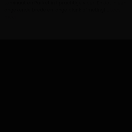
Laminaat en Parket in 1 prachtige vloer. En dat in een
ongekende brede en lange plank afmeting! …
Lees
meer