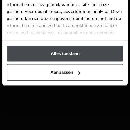
This website is also available in English
informatie over uw gebruik van onze site met onze
Email
partners voor social media, adverteren en analyse. Deze
partners kunnen deze gegevens combineren met andere
Visit
informatie die u aan ze heeft verstrekt of die ze hebben
Schrijf me in
verzameld op basis van uw gebruik van hun services.
Alles toestaan
Aanpassen