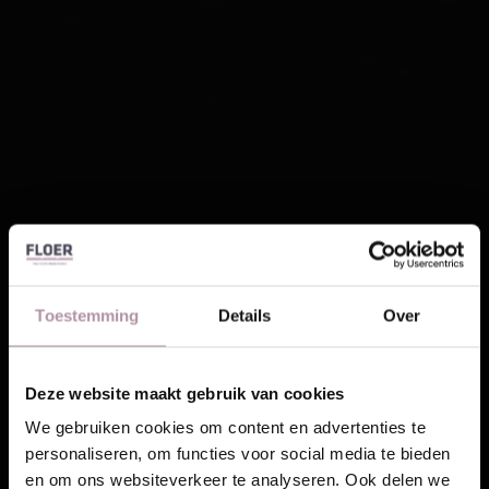
Toestemming
Details
Over
Deze website maakt gebruik van cookies
Laat je inspireren!
We gebruiken cookies om content en advertenties te
personaliseren, om functies voor social media te bieden
Ontvang unieke wooninspiratie in je mailbox
en om ons websiteverkeer te analyseren. Ook delen we