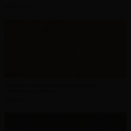
€
99.95
2
per m
Visgraat Parket Rustiek Eiken Multiplank –
Verouderd & Geolied
€
99.95
2
per m