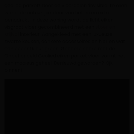
geolied parket! Door de vloerdelen ‘invisible’ te oliën
wordt de natuurlijke kleur van het eiken extra
benadrukt. In deze woning wordt de licht eiken
visgraat vloer gecombineerd met een
stoer en
stijlvol
interieur. Aangekleed met een luxueuze
zwarte keuken, donkere accessoires en hier en wat
een accentkleur groen. Gecombineerd met de
Onbehandeld Geolied eiken parket vloer vormt het
een modieus geheel. Benieuwd geworden? Kijk
binnen!