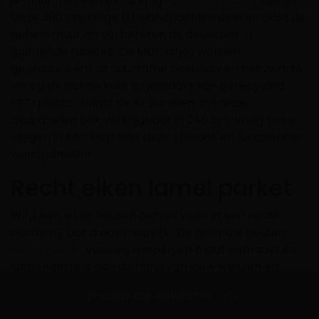
je muur met een extra lang
Akupanel Wandpaneel
!
Deze 300 cm lange (!) wandpanelen dekken altijd de
gehele muur en verbeteren de akoestiek in
galmende ruimtes. De MDF latjes worden
geproduceerd uit duurzame bosbouw en het zwarte
vilt op de achterkant is gemaakt van gerecycled
PET-plastic. Naast de XL panelen, zijn deze
akupanelen ook verkrijgbaar in 240 cm. Vang twee
vliegen in één klap met deze stijlvolle en functionele
wandpanelen!
Recht eiken lamel parket
Wil jij een eiken houten parket vloer in een recht
patroon? Dat is ook mogelijk! De normale houten
lamel parket
vloeren worden op maat gemaakt en
samengesteld aan de hand van jouw wensen en
behoeften. Wist je dat de houtsorteringen heel
Ervaar de collectie
bepalend zijn voor het uiterlijk van de houten vloer?
Wil jij een stoere houten eiken vloer met grote