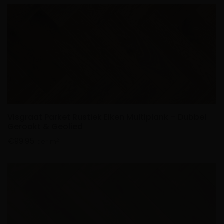
Visgraat Parket Rustiek Eiken Multiplank – Dubbel
Gerookt & Geolied
€
99.95
2
per m