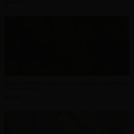
€
99.95
2
per m
Visgraat Parket Rustiek Eiken Multiplank – Carbon
Zwart Geolied
€
94.95
2
per m