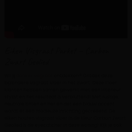
Eiken Visgraat Parket – Carbon
Zwart Geolied
Wil jij
donker visgraat
ontdekken? Ontdek deze
bijzondere visgraat vloer in het zwart. Deze Floer
klanten hebben samen gewerkt met een interieur
stylist en het resultaat is verbluffend! Met rustige,
neutrale tinten en her en der een blauw accent
wordt er een modieuze inrichting gecreëerd. De
eiken houten visgraat vloer in de kleur Carbon Zwart
Geolied is de eyecatcher in deze woning! Kijk je ook