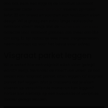
dan ook eens een kijkje bij de Landhuis Laminaat
collectie! Deze
breed laminaat
vloeren zijn maar
liefst 32 cm breed en voorzien van realistisch eiken
design. Wil je graag een extra lange realistische
laminaat vloer? Bekijk dan de
Authentiek Laminaat
collectie voor laminaat planken van meer dan 184
cm lang. Er zijn natuurlijk veel meer mogelijkheden,
neem
contact
op voor het beste vloer advies.
Visgraat parket leggen
Wil je weten hoe een visgraat eiken vloer gelegd
wordt? Bekijk hieronder de FloerTube video! Je kan
kiezen voor visgraat parket laten leggen. Of visgraat
parket zelf leggen. Wist je trouwens dat je eiken
vloeren op verschillende manieren kan leggen?
Parket kan namelijk op een zwevende of verlijmde
manier gelegd worden.