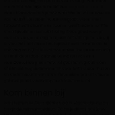
echte eiken visgraat parket vloer vraagt wat meer
aandacht dan bijvoorbeeld een
visgraat laminaat
vloer. Maar dan heb je ook wat! Wie houdt er nou niet
van hout?! Een eiken houten visgraat vloer is het
toppunt van charme en luxe en geeft iedere ruimte
een stijlvolle en luxe uitstraling. Door goed voor je
vloer te zorgen draag je bij aan het uiterlijk en zorg jij
ervoor dat het eiken hout goed beschermd is en dit
ook lang zo blijft. Het schoonmaken kun je eenvoudig
en snel doen door gebruik te maken van een
vloerzeep. Heb jij een naturel geolied visgraat vloer
of één die nog donkerder is? Voor het schoonmaken
en onderhouden van deze kleur eiken parket vloeren
gebruik je het vloerzeep in de kleur naturel.
Kom binnen bij
Kom binnen bij Floer klanten die al #gefloerd zijn en
bekijk de inspiratie video’s. Zo zie je direct hoe jouw