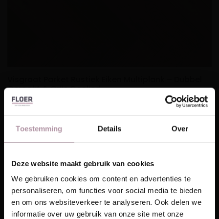
Visgraat Parket Rustiek Eiken Multiplank – Dubbel
Gerookt & Grijs Geolied
€
99.95
2
per m
Toestemming
Details
Over
Deze website maakt gebruik van cookies
Laat je inspireren!
We gebruiken cookies om content en advertenties te
personaliseren, om functies voor social media te bieden
Ontvang unieke wooninspiratie in je mailbox
en om ons websiteverkeer te analyseren. Ook delen we
This website is also available in English
informatie over uw gebruik van onze site met onze
Email