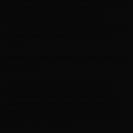
favoriete Eiken Visgraat Parket vloer eruit ziet in een
woning. Ben je ook nieuwsgierig naar laminaat, plak
PVC of één van de klik PVC vloeren? Kom
binnenkijken bij alle Floer klanten en laat je
inspireren! Wil je zelf een Floer thuis bekijken? Bestel
dan een proefstaal of bekijk ze allemaal in de
catalogus.
Eiken Visgraat Parket – Verouderd &
Wit Geolied
In deze woning komen een flink aantal interieur
trends naar voren! De mat zwarte deuren, de
massieve eettafel met stalen onderstel en een
populaire Eiken Visgraat vloer – Verouderd & Wit
Geolied. Het vormt samen een uniek geheel! Kom
binnenkijken bij deze Floer klanten en ontdek het
bijzonder
rustiek visgraat
zelf.