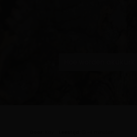
Hoe worden akukurk
Door:
Kay
Leestijd:
~4 minuten