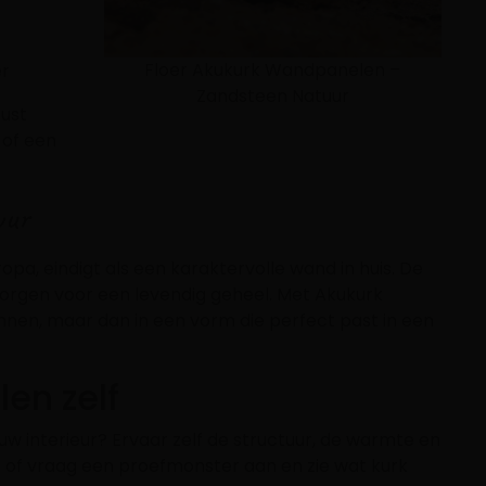
Floer Akukurk Wandpanelen –
er
Zandsteen Natuur
rust
 of een
uur
opa, eindigt als een karaktervolle wand in huis. De
f zorgen voor een levendig geheel. Met Akukurk
nnen, maar dan in een vorm die perfect past in een
en zelf
uw interieur? Ervaar zelf de structuur, de warmte en
e of vraag een proefmonster aan en zie wat kurk