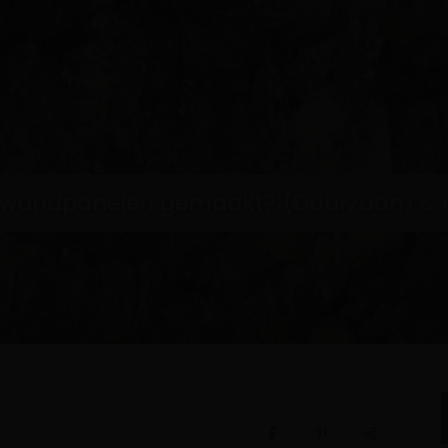
 wandpanelen gemaakt? (Duurzaam & ak