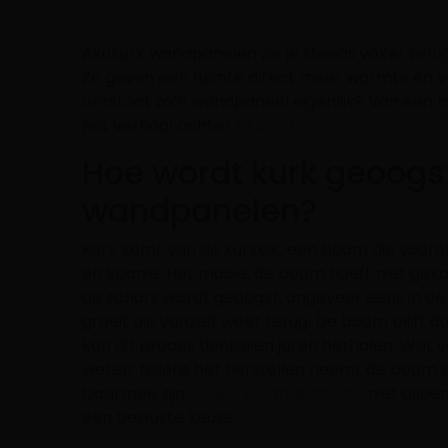
Akukurk wandpanelen zie je steeds vaker terug in
Ze geven een ruimte direct meer warmte én 
ontstaat zo’n wandpaneel eigenlijk? Van een b
het verhaal achter
Akukurk
.
Hoe wordt kurk geoogs
wandpanelen?
Kurk komt van de kurkeik, een boom die vooral 
en Spanje. Het mooie: de boom hoeft niet geka
de schors wordt geoogst, ongeveer eens in de
groeit die vanzelf weer terug. De boom blijft 
kan dit proces tientallen jaren herhalen. Wat 
weten: tijdens het herstellen neemt de boom 
Daarmee zijn
Akukurk wandpanelen
niet allee
een bewuste keuze.