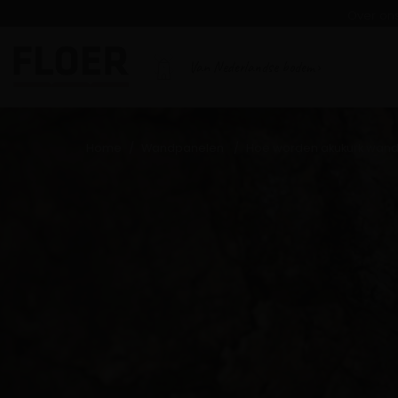
Over on
Van Nederlandse bodem
Home
Wandpanelen
Hoe worden akukurk wand