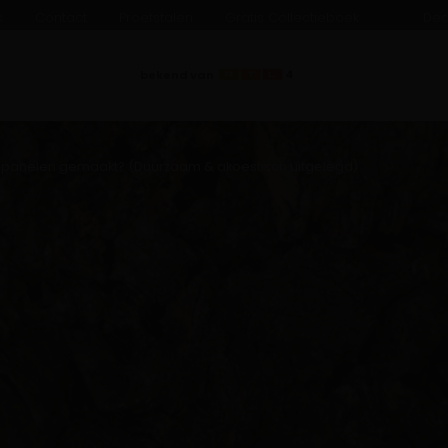
s
Contact
Proefstalen
Gratis Collectieboek
Dea
bekend van
panelen gemaakt? (Duurzaam & akoestisch uitgelegd)