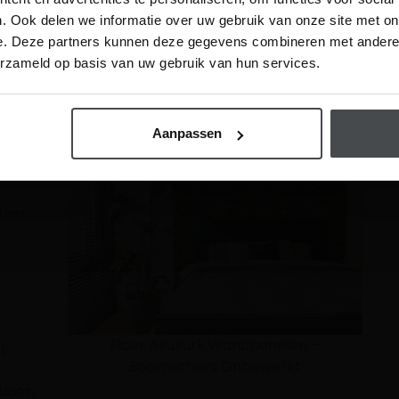
. Ook delen we informatie over uw gebruik van onze site met on
te kurk
e. Deze partners kunnen deze gegevens combineren met andere i
Visit
erzameld op basis van uw gebruik van hun services.
hrijf me in
el paneel is hetzelfde, en dat zie je direct terug
rk
Aanpassen
feer
Floer Akukurk Wandpanelen –
dt
Boomschors Onbewerkt
t
ouden,