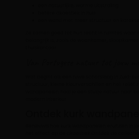
een natuurlijke, warme uitstraling
betere akoestiek in huis
een wand met meer structuur en karakt
Ze komen goed tot hun recht in ruimtes waar 
belangrijk is, zoals de woonkamer, slaapkamer
thuiskantoor.
Van Portugese natuur tot jouw m
Wat begint als een ruwe schorslaag in Zuid-Eur
structuur, kleine kleurverschillen en het relië
wandpanelen haal je een stukje natuur naar bi
modern interieur.
Ontdek kurk wandpanel
Benieuwd hoe kurk wandpanelen eruitzien in jo
het effect op de akoestiek.Ontdek de collecti