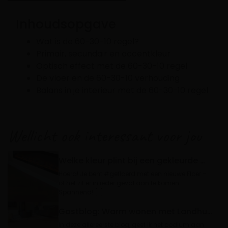
Inhoudsopgave
Wat is de 60-30-10 regel?
Primair, secundair en accentkleur
Optisch effect met de 60-30-10 regel
De vloer en de 60-30-10 verhouding
Balans in je interieur met de 60-30-10 regel
Wellicht ook interessant voor jou
Welke kleur plint bij een gekleurde muur?
Hoera! Je bent #gefloerd met een nieuwe Floer –
of het zit er in ieder geval aan te komen…
Spannend! […]
Gastblog: Warm wonen met Landhuis Laminaat
In deze allereerste blog, geef ik het podium aan