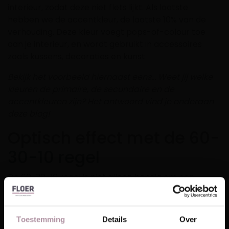
interieur, zodat deze niet flets lijkt. Als laatste
hebben we de accentkleur, de laatste 10% van de
verhouding. Deze kleur voegt pops-of-colour toe
aan je interieur, en wordt gebruikt in accessoires
zoals kussens, decoraties en kunst.
Bekijk het voorbeeld hiernaast eens… Weet jij welke
kleuren de primaire, de secundaire en de
accentkleuren zijn? Het antwoord vind je onderaan
deze blog!
Optisch effect met de 60-
30-10 regel
De 60-30-10 regel is niet alleen handig om een
gebalanceerde kleurenverhouding te krijgen binnen
je interieur, maar kan ook gebruikt worden om de
ruimte optisch groter te laten lijken. Stel je eens voor
Toestemming
Details
Over
dat je woning de vorm heeft van een schoenendoos.