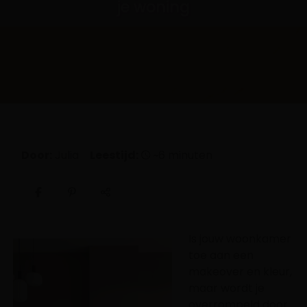
je woning
Door:
Julia
Leestijd:
~6 minuten
Is jouw woonkamer
toe aan een
makeover en kleur,
maar wordt je
overrompeld door