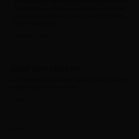
en de kleur op de muur op de foto van de Orka
Onbehandeld is Notorious van Histor. Laat het
vooral weten als je nog vragen hebt. Groetjes,
Kay – Team Floer
Beantwoorden
Geef een reactie
Je e-mailadres wordt niet gepubliceerd.
Vereiste
velden zijn gemarkeerd met
*
E-mail
Naam