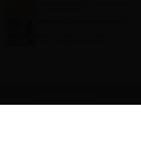
een van Floer’s absolute top laminaat vloeren: Het
Floer Landhuis Laminaat […]
Welke vloer past er in een klassiek interieur?
In deze interieurstijl omarmen we de oude
elementen, voegen nieuwe accenten toe en
maken er één geheel van. We hebben […]
VORIGE
Gratis collectieboek?
VOLGENDE