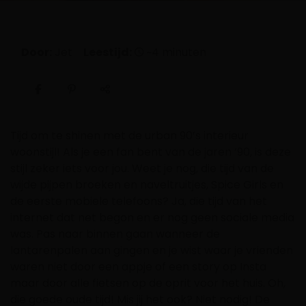
Door:
Jet
Leestijd:
~4 minuten
Tijd om te shinen met de urban 90’s interieur
woonstijl! Als je een fan bent van de jaren ’90, is deze
stijl zeker iets voor jou. Weet je nog, die tijd van de
wijde pijpen broeken en naveltruitjes, Spice Girls en
de eerste mobiele telefoons? Ja, die tijd van het
internet dat net begon en er nog geen sociale media
was. Pas naar binnen gaan wanneer de
lantarenpalen aan gingen en je wist waar je vrienden
waren niet door een appje of een story op Insta
maar door alle fietsen op de oprit voor het huis. Oh,
die goede oude tijd! Mis jij het ook? Niet nodig! De