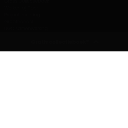
Gratis Collectieboek
Werken bij Floer
Projectinrichting
Groothandel
UGC samenwerking
Dealer Login
Gratis collectieboek?
FloerTube
Awards