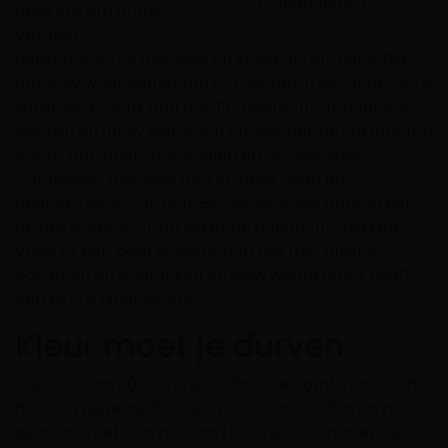
Onbehandeld
deze stijl om draait.
Vergeet
minimalistische meubels en koele tinten, het is tijd
om jouw woonkamer om te toveren in een funky 90’s
kunstwerk. Denk aan graffiti, neonlichten, donkere
kleuren en funky patronen en l
aat het terugkomen in
prints, patronen, materialen en accessoires.
Combineer meubels met strakke lijnen en
geometrische vormen.
Een opvallende bank in een
fel gekleurde stof zal zeker de aandacht trekken.
Voeg er een paar kussens aan toe met unieke
patronen en opdrukken en jouw woonkamer heeft
een echte nineties vibe.
Kleur moet je durven
In een urban 90’s interieur staat de combinatie van
ruwe en ruige materialen zoals staal, beton en hout
centraal met een mix van felle kleuren, materialen