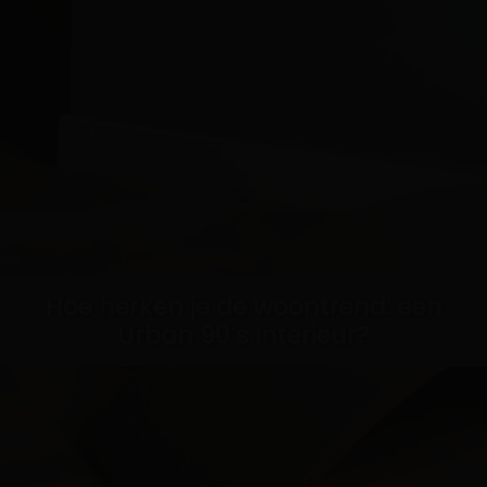
Hoe herken je de woontrend: een
Urban 90’s interieur?