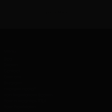
VOLGENDE
Menu
Blog
Dealers
Contact
Over ons
Bezorgen
Inspiratie nodig?
Van Nederlandse Bodem
Floer in Woontips RTL4
Floer Proefstalen