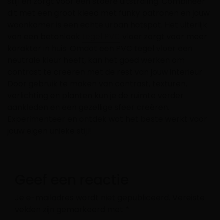
stijl en zorgt voor een stoere uitstraling. Combineer
dit met een groot kleed met funky patronen en jouw
woonkamer is een echte urban hotspot. Het uiterlijk
van een betonlook
tegel PVC
vloer zorgt voor meer
karakter in huis. Omdat een PVC tegel vloer een
neutrale kleur heeft, kan het goed werken om
contrast te creëren met de rest van jouw interieur.
Door gebruik te maken van contrast, texturen,
verlichting en planten kun je de ruimte verder
aankleden en een gezellige sfeer creëren.
Experimenteer en ontdek wat het beste werkt voor
jouw eigen unieke stijl!
Geef een reactie
Je e-mailadres wordt niet gepubliceerd.
Vereiste
velden zijn gemarkeerd met
*