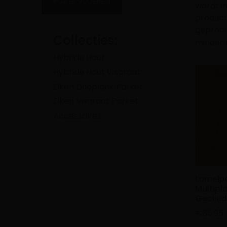
ALLE VLOEREN
wordt i
product
geproduc
Collecties:
minder r
Hybride Hout
Hybride Hout Visgraat
Eiken Duoplank Parket
Eiken Visgraat Parket
Accessoires
Lamelpa
Multipl
Geolied
€
85.95