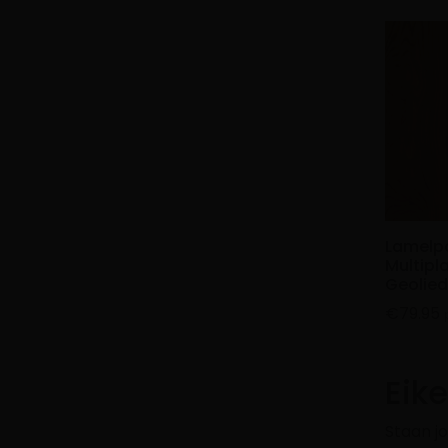
Lamelpa
Multipl
Geolied
€
79.95
Eik
Staan j