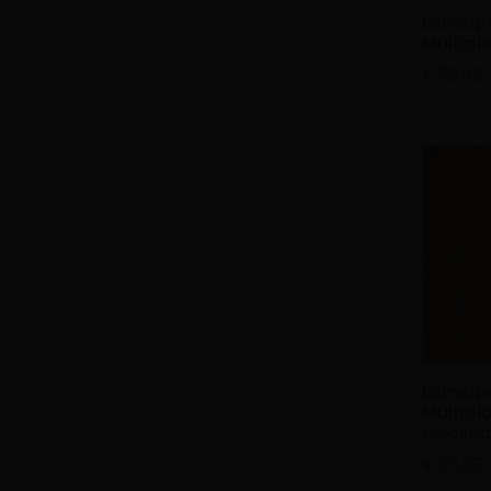
Lamelpa
Multipla
€
79.95
Lamelpa
Multipl
Geolied
€
85.95