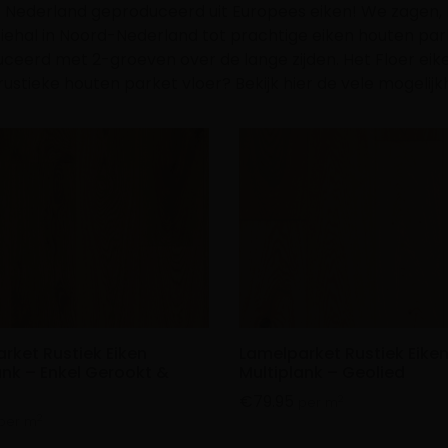
n Nederland geproduceerd uit Europees eiken! We zagen,
iehal in Noord-Nederland tot prachtige eiken houten pa
eerd met 2-groeven over de lange zijden. Het Floer eiken
ustieke houten parket vloer? Bekijk hier de vele mogelij
rket Rustiek Eiken
Lamelparket Rustiek Eike
ank – Enkel Gerookt &
Multiplank – Geolied
€
79.95
2
per m
2
per m