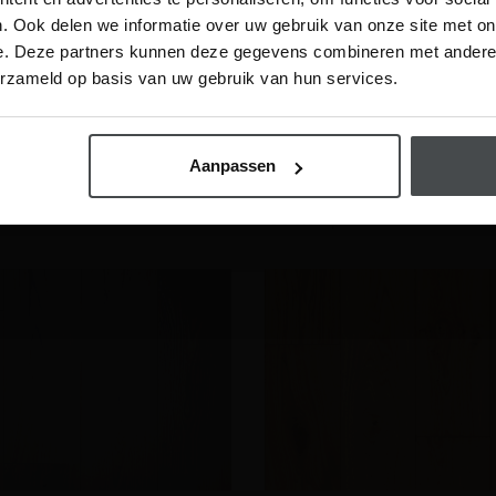
. Ook delen we informatie over uw gebruik van onze site met on
e. Deze partners kunnen deze gegevens combineren met andere i
Visit
erzameld op basis van uw gebruik van hun services.
hrijf me in
rket Rustiek Eiken
Lamelparket Rustiek Eike
ank – Enkel Gerookt & Wit
Multiplank – Geborsteld 
Aanpassen
Geolied
€
85.95
2
2
per m
per m