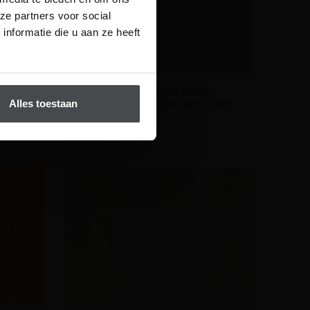
ze partners voor social
nformatie die u aan ze heeft
n
Lamelparket Rustiek Eiken
&
Multiplank – Geborsteld & Wit
Alles toestaan
Geolied
€
85.95
2
per m