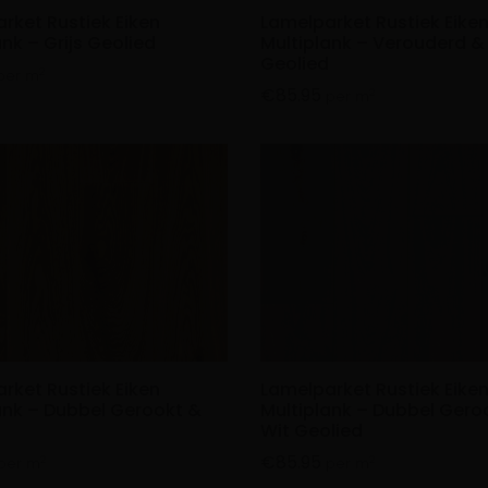
rket Rustiek Eiken
Lamelparket Rustiek Eike
nk – Grijs Geolied
Multiplank – Verouderd &
Geolied
2
per m
€
85.95
2
per m
rket Rustiek Eiken
Lamelparket Rustiek Eike
ank – Dubbel Gerookt &
Multiplank – Dubbel Gero
Wit Geolied
€
85.95
2
2
per m
per m