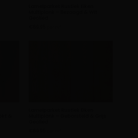
n
Lamelparket Rustiek Eiken
Multiplank – Bezaagd & Wit
Geolied
€
89.95
2
per m
n
Lamelparket Rustiek Eiken
okt &
Multiplank – Geborsteld & Grijs
Geolied
€
89.95
2
per m