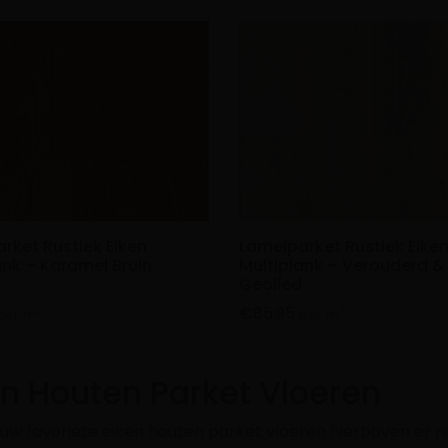
rket Rustiek Eiken
Lamelparket Rustiek Eike
ank – Karamel Bruin
Multiplank – Verouderd &
Geolied
€
85.95
2
2
per m
per m
en Houten Parket Vloeren
ouw favoriete eiken houten parket vloeren hierboven er ni