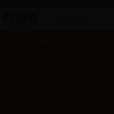
Over on
Van Nederlandse bodem
Home
Eiken Duoplank Parket