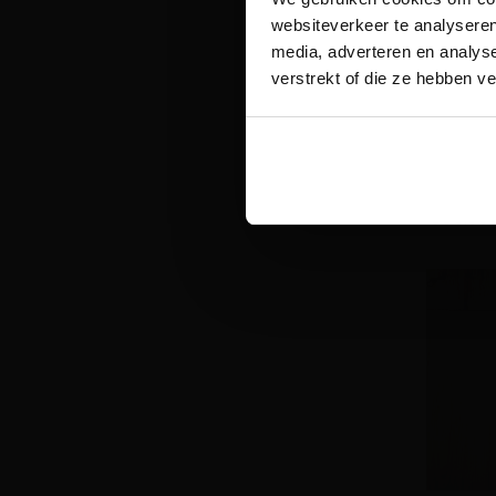
websiteverkeer te analyseren
media, adverteren en analys
verstrekt of die ze hebben v
Sc
Lamelpa
Multipl
Geolied
€
85.95