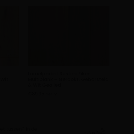
n
Lamelparket Rustiek Eiken
 Wit
Multiplank – Gerookt, Geborsteld
& Wit Geolied
€
89.95
2
per m
et tussen? In de