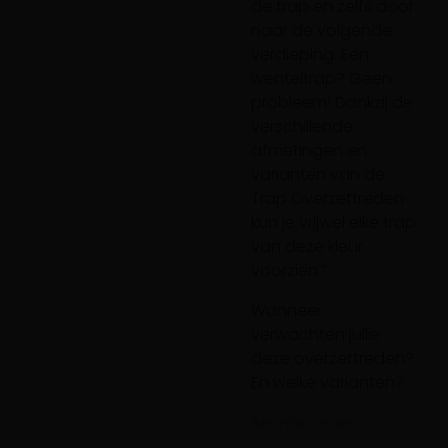
de trap en zelfs door
naar de volgende
verdieping. Een
wenteltrap? Geen
probleem! Dankzij de
verschillende
afmetingen en
varianten van de
Trap Overzettreden
kun je vrijwel elke trap
van deze kleur
voorzien.”
Wanneer
verwachten jullie
deze overzettreden?
En welke varianten?
Beantwoorden