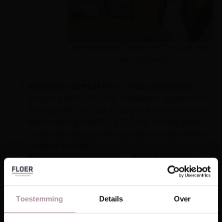
Walvisgraat (Click) PVC in de kleur
Gaia Grijsbeige
Walvisgraat Plak PVC – Gaia Grijsbeige
De grote broer van het standaard visgraat PVC:
Walvisgraat PVC
. De XL visgraat PVC vloer heeft
een afmeting van 91,4 x 15,2 cm. Dankzij deze
unieke afmeting creëer je een ruimtelijk effect
in iedere ruimte.
Walvisgraat Click PVC – Gaia Grijsbeige
Een XL visgraat vloer die eenvoudig zelf te
leggen is? Dan is de
Walvisgraat Click PVC
vloer
wat voor jou. Dit is dezelfde Walvisgraat vloer,
Toestemming
Details
Over
alleen beschikt deze over de Unidrop
klikverbinding, waarmee je de vloerdelen