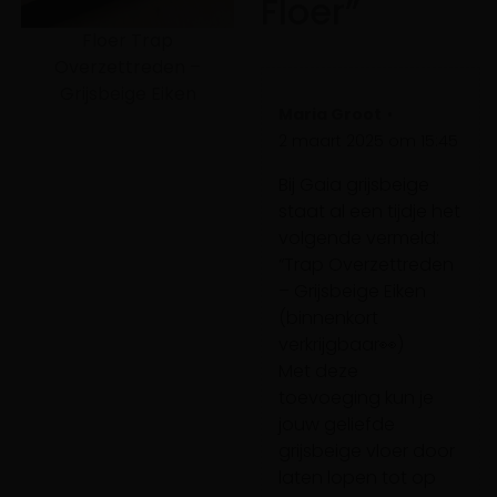
Floer”
Floer Trap
Overzettreden –
Grijsbeige Eiken
Maria Groot
2 maart 2025 om 15:45
Bij Gaia grijsbeige
staat al een tijdje het
volgende vermeld:
“Trap Overzettreden
– Grijsbeige Eiken
(binnenkort
verkrijgbaar👀)
Met deze
toevoeging kun je
jouw geliefde
grijsbeige vloer door
laten lopen tot op