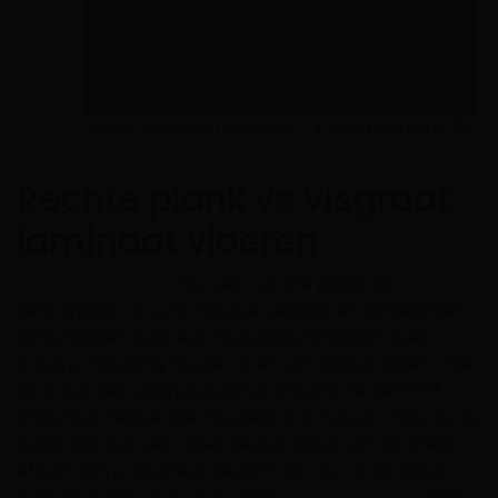
Floer Landhuis Laminaat – Onbehandelde Eik
Rechte plank vs visgraat
laminaat vloeren
Laminaat vloeren
met een rechte plank zijn
verkrijgbaar in verschillende designs en afmetingen.
Bij het kiezen voor een bepaalde laminaat vloer
moet je rekening houden met een aantal zaken. Hoe
wil ik dat het eindresultaat eruit komt te zien? Of
misschien heb je alle meubels al in huis en moet je op
basis daarvan een vloer kiezen. Wil je een ruimtelijk
effect aan je interieur geven? Dan kun je dit doen
door te kiezen voor een extra
breed laminaat
vloer