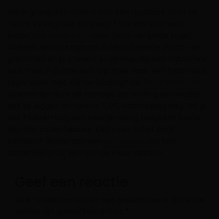
Wil je graag iets anders dan een houtlook vloer uit
‘recht vs visgraat laminaat’? Ga dan voor een
betonlook
tegel PVC
vloer. Deze verlijmde tegel
vloeren zijn verkrijgbaar in verschillende zwart- en
grijstinten en je creëert er eenvoudig een industriële
look mee in je interieur. Op zoek naar een betonlook
tegel vloer met klik verbinding? De
Tegel Click PVC
vloeren zijn door de handige verbinding eenvoudig
zelf te leggen en tevens 100% waterbestendig. Wil je
alle Floeren nog een keertje rustig bekijken? Bestel
dan het collectieboek. Een vloer in het echt
bekijken? Bestel dan een
proefstaal
om kom
binnenkijken bij een van de Floer dealers.
Geef een reactie
Je e-mailadres wordt niet gepubliceerd.
Vereiste
velden zijn gemarkeerd met
*