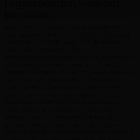
Legverbanden visgraat
laminaat
Naast het traditionele patroon kan een visgraat
vloer laminaat ook in andere
legverbanden
gelegd
worden. Het is namelijk mogelijk om de laminaat
vloer in een in elleboog-, ladder of
halfsteensverband te leggen. Mocht je dus helemaal
weg zijn van een bepaalde kleur uit de Visgraat
Laminaat collectie dan kun je hem gewoon bestellen
en in een ander patroon leggen. Een wel heel
veelzijdig visje dus. Standaard worden de vloeren
geleverd in linker- en rechterplanken, maar zou je
hem in een halfsteensverband willen leggen dan
wordt de vloer alleen in linker of rechter delen
geleverd. Waarom de vloerdelen bij het visgraat
patroon in linker en rechter delen geleverd wordt?
De planken hebben aan verschillende kanten de klik
verbinding zitten zodat de vloer in het patroon