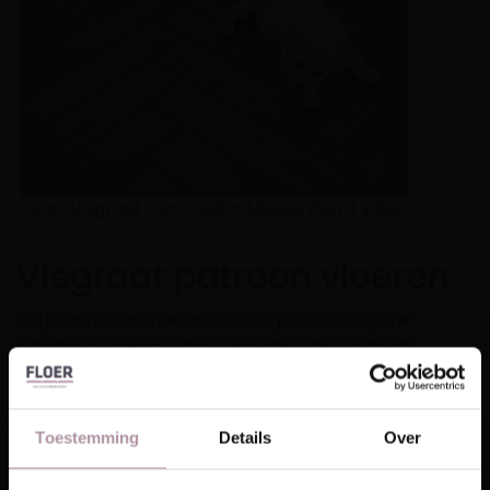
Floer Visgraat Laminaat – Mokka Zwart Eiken
Visgraat patroon vloeren
Wil je een vloer met een uniek patroon in jouw
woning hebben? Dan is een vloer met visgraat
patroon wellicht wel jouw beste optie! Visgraat
vloeren staan bekend om het unieke patroon
waarmee ze veel karakter toevoegen aan iedere
Toestemming
Details
Over
woning. Het patroon is over de laatste jaren zo
populair dat het in meerdere materialen