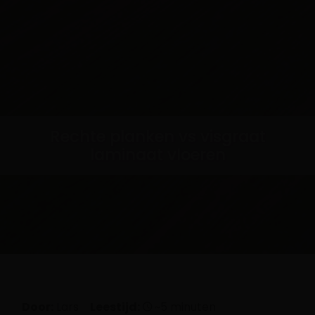
Rechte planken vs visgraat
laminaat vloeren
Door:
Lars
Leestijd:
~5 minuten