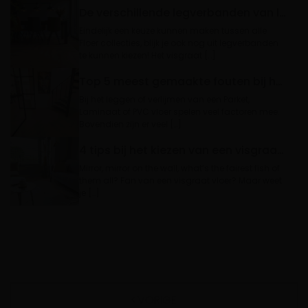
De verschillende legverbanden van laminaat patroon vloeren
Eindelijk een keuze kunnen maken tussen alle
Floer collecties, blijk je ook nog uit legverbanden
te kunnen kiezen! Het visgraat […]
Top 5 meest gemaakte fouten bij het leggen van je vloer
Bij het leggen of verlijmen van een Parket,
Laminaat of PVC vloer spelen veel factoren mee.
Bovendien zijn er veel […]
4 tips bij het kiezen van een visgraat vloer
Mirror, mirror on the wall, what’s the fairest fish of
them all? Fan van een visgraat vloer? Maar weet
je […]
VORIGE