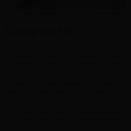
Floer Walvisgraat PVC – Orka Onbehandeld
XL visgraat PVC
Zoals eerder vermeld, zijn er naast de standaard
visgraat patroon vloeren ook PVC vloeren te krijgen
in een XL visgraat patroon. Deze populaire verlijmde
PVC vloeren zijn meer dan 91 cm lang en 15 cm breed
en wordt door zijn grotere afmeting vaak de ‘grotere
broer’ van het Visgraat PVC genoemd. Wil je naast
de afmeting alle andere verschillen tussen deze
twee visgraat vloeren weten? Lees dan de Floer blog
en ontdek de
verschillen tussen een visgraat en
walvisgraat PVC vloer
. Durf je het wel aan om voor
een XL vloer te gaan? Bekijk dan ook eens de Bossen
PVC collectie. Deze
breed PVC
vloeren hebben een
breedte van maar liefst 24,1 cm.