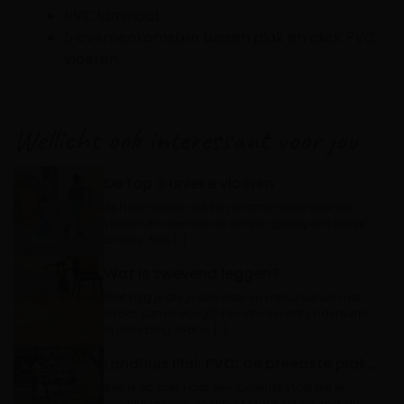
PVC laminaat
5 overeenkomsten tussen plak en click PVC
vloeren
Wellicht ook interessant voor jou
De top 3 unieke vloeren
Bij Floer hebben we een enorme liefde voor een
vloeren en doen we de dingen graag een beetje
anders. Ben […]
Wat is zwevend leggen?
Wat krijg je als je een vloer en natuurkunde met
elkaar samenvoegt? Een interessant onderwerp!
In deze blog ‘Wat is […]
Landhuis Plak PVC: de breedste plak PVC vloeren op de markt
Ben je op zoek naar een luxueuze vloer die je
interieur optisch vergroot? Maak kennis met de