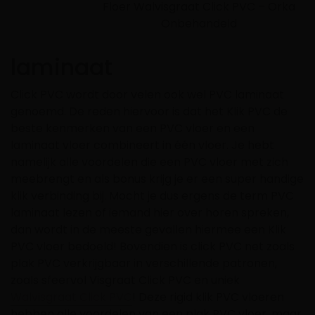
Floer Walvisgraat Click PVC – Orka
Onbehandeld
laminaat
Click PVC wordt door velen ook wel PVC laminaat
genoemd. De reden hiervoor is dat het Klik PVC de
beste kenmerken van een PVC vloer en een
laminaat vloer combineert in één vloer. Je hebt
namelijk alle voordelen die een PVC vloer met zich
meebrengt en als bonus krijg je er een super handige
klik verbinding bij. Mocht je dus ergens de term PVC
laminaat lezen of iemand hier over horen spreken,
dan wordt in de meeste gevallen hiermee een Klik
PVC vloer bedoeld! Bovendien is click PVC net zoals
plak PVC verkrijgbaar in verschillende patronen,
zoals sfeervol Visgraat Click PVC en uniek
Walvisgraat Click PVC
! Deze rigid klik PVC vloeren
hebben alle voordelen van een plak PVC vloer, maar