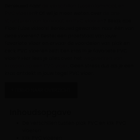
Benieuwd naar
de verschillen tussen laminaat en
PVC vloeren
? Of wil je meer weten over
de drie
structuren van laminaat en PVC vloeren
? Bekijk alle
FloerTube video’s! Benieuwd geworden naar één van
deze vloeren? Bestel een proefstaal van jouw
favoriete vloer en ervaar de voordelen van plak en
click PVC vloeren zelf! Een kras in je favoriete PVC
vloer? Hier lees je alles over het
wegwerken van
krassen op een PVC vloer
. Geen stress dus als je een
kras ontdekt in jouw tegel PVC vloer.
TERUG NAAR OVERZICHT
Inhoudsopgave
De verschillen tussen plak PVC en klik PVC
vloeren
Klik PVC vloeren