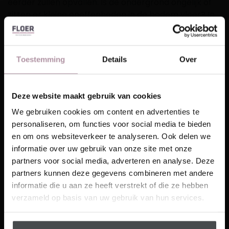
eerder zullen opvallen. Is de ondergrond ongelijk of
zitten er kleine oneffenheden in de bodem vloer? In
dat geval moet je eerst egaliseren. We raden aan om
het egaliseren van de ondergrond en het verlijmen
van een PVC vloer door een professional te laten
Toestemming
Details
Over
doen.
Het grote
voordeel
Deze website maakt gebruik van cookies
Laat je inspireren!
van deze
We gebruiken cookies om content en advertenties te
manier van
personaliseren, om functies voor social media te bieden
Ontvang unieke wooninspiratie in je mailbox
installeren?
en om ons websiteverkeer te analyseren. Ook delen we
De Floer ligt
This website is also available in English
informatie over uw gebruik van onze site met onze
Email
er super
partners voor social media, adverteren en analyse. Deze
strak in!
partners kunnen deze gegevens combineren met andere
Visit
Bovendien
informatie die u aan ze heeft verstrekt of die ze hebben
Floer Walvisgraat Click PVC – Cetus
Schrijf me in
heeft het
verzameld op basis van uw gebruik van hun services.
Creme
nog een
groot