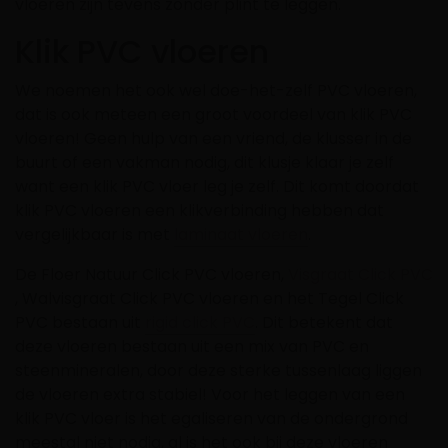
vloeren zijn tevens zonder plint te leggen.
Klik PVC vloeren
We noemen het ook wel doe-het-zelf PVC vloeren,
dat is ook meteen een groot voordeel van klik PVC
vloeren! Geen hulp van een vriend, de klusser in de
buurt of een vakman nodig, dit klusje klaar je zelf
want een klik PVC vloer leg je zelf. Dit komt doordat
klik PVC vloeren een klikverbinding hebben dat
vergelijkbaar is met
laminaat vloeren
.
De Floer Natuur Click PVC vloeren,
Visgraat Click PVC
, Walvisgraat Click PVC vloeren en het Tegel Click
PVC bestaan uit
rigid click PVC
. Dit betekent dat
deze vloeren bestaan uit een mix van PVC en
steenmineralen, door deze sterke tussenlaag liggen
de vloeren extra stabiel! Voor het leggen van een
klik PVC vloer is het egaliseren van de ondergrond
meestal niet nodig, al is het ook bij deze vloeren