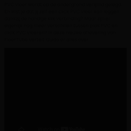
PVC vloer wordt op de ondergrond verlijmd gelegd.
En wist je dat jij zelf een click PVC vloer kan leggen
dankzij de handige klik verbinding? Maar zijn er
eigenlijk nog meer verschillen tussen plak PVC en
click PVC vloeren? In deze nieuwe aflevering van
FloerTube vertelt Guido er alles over.