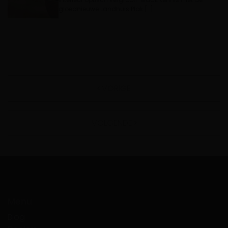
gloednieuwe Landhuis Plak […]
VORIGE
VOLGENDE
Menu
Blog