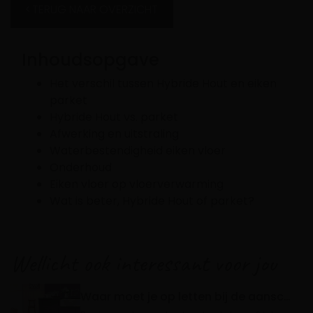
TERUG NAAR OVERZICHT
Inhoudsopgave
Het verschil tussen Hybride Hout en eiken
parket
Hybride Hout vs. parket
Afwerking en uitstraling
Waterbestendigheid eiken vloer
Onderhoud
Eiken vloer op vloerverwarming
Wat is beter, Hybride Hout of parket?
Wellicht ook interessant voor jou
Waar moet je op letten bij de aanschaf van een parket vloer