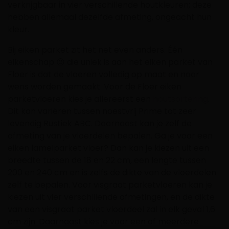
verkrijgbaar in vier verschillende houtkleuren; deze
hebben allemaal dezelfde afmeting, ongeacht hun
kleur.
Bij eiken parket zit het net even anders. Één
eikenschap 😉 die uniek is aan het eiken parket van
Floer is dat de vloeren volledig op maat en naar
wens worden gemaakt. Voor de Floer eiken
parketvloeren kies je allereerst een
houtsortering
.
Dit kan variëren tussen noestvrij Prime tot zeer
levendig Rustiek ABC. Daarnaast kan je zelf de
afmeting van je vloerdelen bepalen. Ga je voor een
eiken lamelparket vloer? Dan kan je kiezen uit een
breedte tussen de 18 en 22 cm, een lengte tussen
200 en 240 cm en is zelfs de dikte van de vloerdelen
zelf te bepalen. Voor visgraat parketvloeren kan je
kiezen uit vier verschillende afmetingen, en de dikte
van een visgraat parket vloerdeel zal in elk geval 1,6
cm zijn. Daarnaast kies je voor een of meerdere