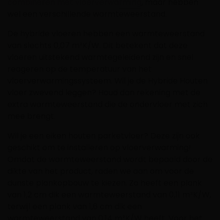
combineren met vloerverwarming
, maar hebben
wel een verschillende warmteweerstand.
De hybride vloeren hebben een warmteweerstand
van slechts 0,07 m²K/W. Dit betekent dat deze
vloeren uitstekend warmtegeleidend zijn en snel
reageren op de temperatuur van het
vloerverwarmingssysteem. Wil je de Hybride Houten
vloer zwevend leggen? Houd dan rekening met de
extra warmteweerstand die de ondervloer met zich
mee brengt.
Wil je een eiken houten parketvloer? Deze zijn ook
geschikt om te installeren op vloerverwarming!
Omdat de warmteweerstand wordt bepaald door de
dikte van het product, raden we aan om voor de
dunste plankopbouw te kiezen. Zo heeft een plank
van 1,2 cm dik een warmteweerstand van 0,11 m²K/W,
terwijl een plank van 1,6 cm dik een
warmteweerstand van 0,14 m²K/W heeft. Voor het