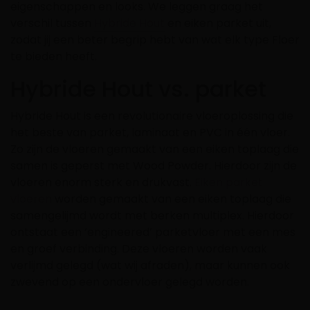
eigenschappen en looks. We leggen graag het
verschil tussen
Hybride Hout
en eiken parket uit,
zodat jij een beter begrip hebt van wat elk type Floer
te bieden heeft.
Hybride Hout vs. parket
Hybride Hout is een revolutionaire vloeroplossing die
het beste van parket, laminaat en PVC in één vloer.
Zo zijn de vloeren gemaakt van een eiken toplaag die
samen is geperst met Wood Powder. Hierdoor zijn de
vloeren enorm sterk en drukvast.
Eiken parket
vloeren
worden gemaakt van een eiken toplaag die
samengelijmd wordt met berken multiplex. Hierdoor
ontstaat een ‘engineered’ parketvloer met een mes
en groef verbinding. Deze vloeren worden vaak
verlijmd gelegd (wat wij afraden), maar kunnen ook
zwevend op een ondervloer gelegd worden.