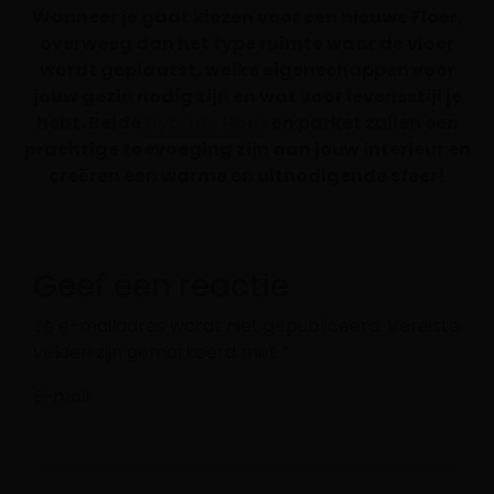
Wanneer je gaat kiezen voor een nieuwe Floer,
overweeg dan het type ruimte waar de vloer
wordt geplaatst, welke eigenschappen voor
jouw gezin nodig zijn en wat voor levensstijl je
hebt. Beide
Hybride Hout
en parket zullen een
prachtige toevoeging zijn aan jouw interieur en
creëren een warme en uitnodigende sfeer!
Geef een reactie
Je e-mailadres wordt niet gepubliceerd.
Vereiste
velden zijn gemarkeerd met
*
E-mail