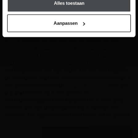
Alles toestaan
vloeistoffen of waterspatten zijn geen probleem
voor deze hybride vloeren!
Aanpassen
Aan de andere kant vereist traditioneel eiken parket
iets meer voorzichtigheid als het gaat om water.
Parketvloeren zijn van nature duurzaam en bestand
tegen slijtage maar zijn gevoeliger voor vocht. Dit
komt doordat het eiken parket van poreuze
materialen gemaakt is, waardoor het makkelijker
water opneemt. Dit kan leiden tot een werking van
de vloerdelen, wat een veelvoorkomende oorzaak is
van permanente schade.
Visgraat parket
voelt zich
dus
niet
als een vis in het water! Als
waterbestendigheid een topprioriteit is voor jouw
vloerkeuze, dan biedt Hybride Hout duidelijk een
voordeel ten opzichte van traditioneel eiken parket.