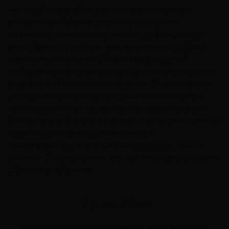
Het traditionele eiken parket vereist iets meer
aandacht en liefde wanneer het draait om
onderhoud; vooral omdat het natuurlijke product
gevoeliger is voor vocht en krassen in vergelijking
met de hybride variant. Regelmatig vegen of
stofzuigen is, net zoals bij hybride vloeren, nodig om
dagelijks stof en vuil te verwijderen. Dit is van extra
belang omdat steentjes en zand krassen kunnen
veroorzaken in het oppervlak van de parketplank.
Om de natuurlijke glans van het hout te behouden, is
regelmatig onderhoud met speciale
reinigingsproducten, zoals een
vloerzeep
, aan te
bevelen. Dit zorgt ervoor dat het hout gehydrateerd
blijft en niet uitdroogt.
Tip van Floer:
Een voordeel van eiken parket is dat het op te