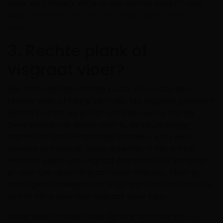
vloer kunt kiezen. Wil je er een aantal weten? Lees
dan
4 redenen om te kiezen voor eiken parket
vloeren
.
3. Rechte plank of
visgraat vloer?
Het blijft altijd een lastige keuze. Ga je voor een
rechte vloer of kies je een met het visgraat patroon?
Helaas kunnen we je niet vertellen welke van de
twee vloeren de beste vloer is, de keuze hangt
namelijk af van persoonlijke voorkeur en is een
kwestie van smaak. Zoals al eerder in het artikel
vermeld geeft een visgraat patroon vloer karakter
en een luxe uitstraling aan ieder interieur. Maar je
moet goed afwegen hoe je de rest van jouw interieur
inricht als je voor een visgraat vloer kiest.
Naast eiken houten vloer zijn ook laminaat en
PVC