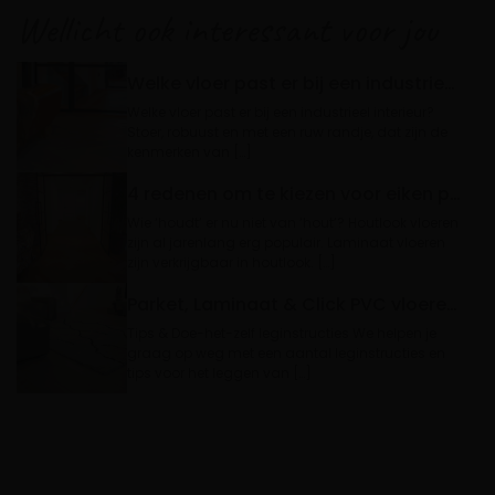
Wellicht ook interessant voor jou
Welke vloer past er bij een industrieel interieur?
Welke vloer past er bij een industrieel interieur?
Stoer, robuust en met een ruw randje, dat zijn de
kenmerken van […]
4 redenen om te kiezen voor eiken parket vloeren
Wie ‘houdt’ er nu niet van ‘hout’? Houtlook vloeren
zijn al jarenlang erg populair. Laminaat vloeren
zijn verkrijgbaar in houtlook. […]
Parket, Laminaat & Click PVC vloeren leggen: Tips & leginstructies
Tips & Doe-het-zelf leginstructies We helpen je
graag op weg met een aantal leginstructies en
tips voor het leggen van […]