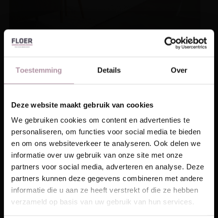
Toestemming
Details
Over
Deze website maakt gebruik van cookies
Floer Eiken Visgraat Parket – Carbon Zwart
Laat je inspireren!
Geolied
We gebruiken cookies om content en advertenties te
personaliseren, om functies voor social media te bieden
Ontvang unieke wooninspiratie in je mailbox
2. Hoeveel houd je van
en om ons websiteverkeer te analyseren. Ook delen we
This website is also available in English
informatie over uw gebruik van onze site met onze
Email
hout?
partners voor social media, adverteren en analyse. Deze
partners kunnen deze gegevens combineren met andere
Visit
Hoeveel houdt je van hout? Ga je bijvoorbeeld voor
informatie die u aan ze heeft verstrekt of die ze hebben
Schrijf me in
een eiken houten vloer die helemaal gemaakt is van
verzameld op basis van uw gebruik van hun services.
hout? Of ga je voor een van de
laminaat vloeren
die