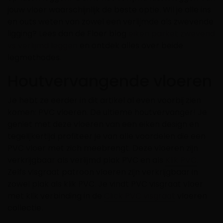
jouw vloer waarschijnlijk de beste optie. Wil je alle ins
en outs weten van zowel een verlijmde als zwevende
ligging? Lees dan de Floer blog
eiken parket zwevend
vs verlijmd leggen
en ontdek alles over beide
legmethodes.
Houtvervangende vloeren
Je hebt ze eerder in dit artikel al even voorbij zien
komen: PVC vloeren. De ultieme houtvervanger! Je
geniet met deze vloeren van een eiken design en
tegelijkertijd profiteer je van alle voordelen die een
PVC vloer met zich meebrengt. Deze vloeren zijn
verkrijgbaar als verlijmd plak PVC en als
Klik PVC
.
Zelfs visgraat patroon vloeren zijn verkrijgbaar in
zowel plak als klik PVC. Je vindt PVC visgraat vloer
met klik verbinding in de
Click PVC visgraat
vloeren
collectie.