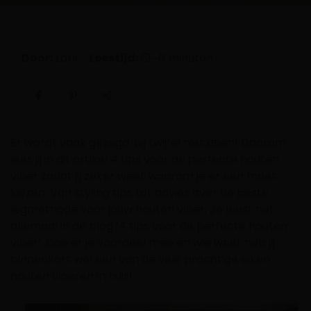
Door:
Lars
Leestijd:
~6 minuten
Er wordt vaak gezegd: bij twijfel niet doen! Daarom
lees jij in dit artikel 4 tips voor de perfecte houten
vloer zodat jij zeker weet waarom je er een moet
kiezen. Van styling tips tot advies over de beste
legmethode voor jouw houten vloer. Je leest het
allemaal in de blog ‘4 tips voor de perfecte houten
vloer’. Doe er je voordeel mee en wie weet heb jij
binnenkort wel een van de vele prachtige eiken
houten vloeren in huis!