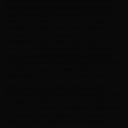
parket vloer: welke stijl wil je creëren? De meeste
interieurs worden ingericht aan de hand van een
bepaalde woonstijl. De keuze voor een woonstijl
heeft daardoor veel invloed op de vloer die je
uiteindelijk gaat kiezen. Heb je thuis meubels en
accessoires in grijs- en beige tinten? Dan kun je dit
combineren met een witte vloer om zo een
minimalistisch
interieur te creëren. Om contrast te
creëren in deze woonstijl kun je voor een aantal
zwarte accessoires kiezen, maar gebruik niet te veel.
Een vloer die erg goed bij deze woonstijl past is een
geborstelde en
wit geolied eiken
houten vloer.
Eiken houten vloeren hebben een luxueuze en
stijlvolle uitstraling. Dit maakt ze zeer geschikt om te
gebruiken in chique interieur stijlen. Wat dacht je van
een
hotel chic
interieur? Deze stijl wordt gekenmerkt
door unieke, luxueuze meubels en accessoires die het
stijlvolle interieur van een hotel benadrukken. Kies