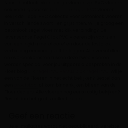
Naast houtlook eiken design vloeren zijn PVC vloeren
ook verkrijgbaar als
betonlook tegel PVC
vloeren.
Bekijk de Tegel PVC collectie voor betonlook vloeren
in verschillende zwart- en grijstinten. Wil je graag een
betonlook tegel vloer met klik verbinding? De
levensechte Tegel Click PVC vloeren zijn voorzien
van een ‘rigid mineral core’ en door de fastclick
verbinding eenvoudig zelf te leggen. Alle verschillen
en overeenkomsten tussen deze twee vloeren
worden speciaal voor jou uitgebreid besproken in de
Floer blog
klik tegel PVC versus plak tegel PVC
. Wil je
een van de Floeren in het echt bekijken? Bestel dan
een
proefstaal
of kom binnenkijken bij een van de
Floer dealers. Alle vloeren nog eens rustig bekijken?
Bestel dan het gratis collectieboek.
Geef een reactie
Je e-mailadres wordt niet gepubliceerd.
Vereiste