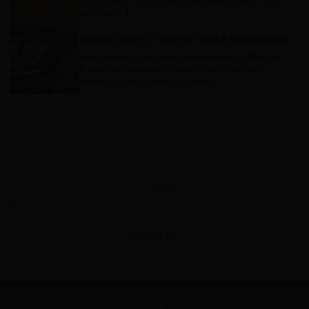
om je heen? Dan is deze groene woontrend iets
voor jou! […]
Welke vloer in een en suite badkamer
Het is de wens van velen, een ensuite badkamer
in een overgebleven slaapkamer of op zolder
creëren. Logisch natuurlijk! Met […]
VORIGE
VOLGENDE