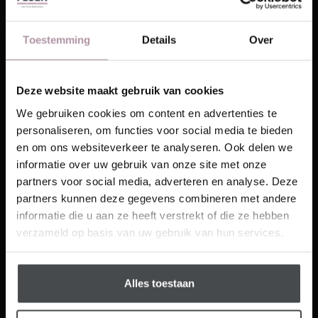
visgraat vloer te
leggen. Dat kan!
Het Visgraat
Toestemming
Details
Over
Laminaat
is
eenvoudig zelf te
leggen door de
Deze website maakt gebruik van cookies
handige
Laat je inspireren!
We gebruiken cookies om content en advertenties te
Fastclick
Floer Landhuis Laminaat – Lichte
personaliseren, om functies voor social media te bieden
verbinding. Door
Ontvang unieke wooninspiratie in je mailbox
Eik
en om ons websiteverkeer te analyseren. Ook delen we
de 4 zijdige V-
This website is also available in English
informatie over uw gebruik van onze site met onze
Email
groef wordt het
partners voor social media, adverteren en analyse. Deze
visgraat patroon van deze vloer extra benadrukt. Wil
partners kunnen deze gegevens combineren met andere
je graag zelf beginnen met het leggen van een
Visit
informatie die u aan ze heeft verstrekt of die ze hebben
laminaat visgraat vloer maar weet je niet waar je
Schrijf me in
verzameld op basis van uw gebruik van hun services.
moet beginnen? Bekijk de ‘
Hoe leg ik een visgraat
laminaat vloer
’ video met een uitgebreid
stappenplan!
Alles toestaan
Wit PVC