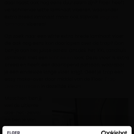
daarnaast ook nog eens duurzaam zijn? Floer heeft
verschillende witte
laminaa
t
vloeren
, waaronder
extra
breed laminaat
maar ook stijlvolle
visgraat
laminaat
vloeren!
Op zoek naar een witte extra brede laminaat vloer
die ook nog eens kan doorlopen over de trap? Dan
ben je aan het juiste adres! Ontdek het XXL Landhuis
Laminaat met een
licht eiken
look. Deze vloer is extra
breed en heeft een doorlopend patroon, waardoor
je een eindeloze lange vloer krijgt. Geef je trap een
easy make-over door middel van de Floer
Trap
Overzettreden
in dezelfde kleur!
Misschien ben jij
wel de ultieme
doe-het-zelver
en ben je van
plan zelf een