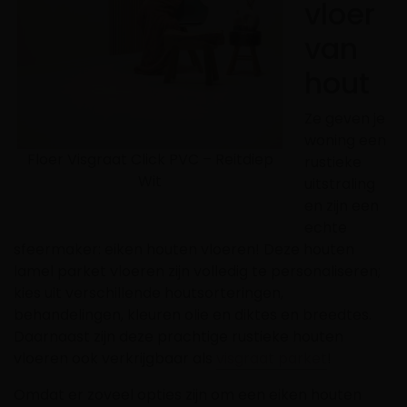
vloer
van
hout
Ze geven je
woning een
Floer Visgraat Click PVC – Reitdiep
rustieke
Wit
uitstraling
en zijn een
echte
sfeermaker: eiken houten vloeren! Deze
houten
lamel parket vloeren
zijn volledig te personaliseren;
kies uit verschillende houtsorteringen,
behandelingen, kleuren olie en diktes en breedtes.
Daarnaast zijn deze prachtige rustieke houten
vloeren ook verkrijgbaar als
visgraat parket
!
Omdat er zoveel opties zijn om een eiken houten