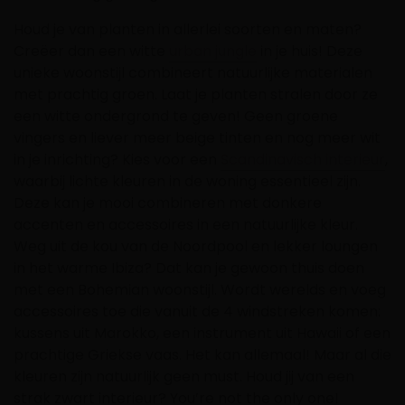
Houd je van planten in allerlei soorten en maten?
Creëer dan een witte
urban jungle
in je huis! Deze
unieke woonstijl combineert natuurlijke materialen
met prachtig groen. Laat je planten stralen door ze
een witte ondergrond te geven! Geen groene
vingers en liever meer beige tinten en nog meer wit
in je inrichting? Kies voor een
Scandinavisch interieur
,
waarbij lichte kleuren in de woning essentieel zijn.
Deze kan je mooi combineren met donkere
accenten en accessoires in een natuurlijke kleur.
Weg uit de kou van de Noordpool en lekker loungen
in het warme Ibiza? Dat kan je gewoon thuis doen
met een
Bohemian
woonstijl. Wordt werelds en voeg
accessoires toe die vanuit de 4 windstreken komen:
kussens uit Marokko, een instrument uit Hawaii of een
prachtige Griekse vaas. Het kan allemaal! Maar al die
kleuren zijn natuurlijk geen must. Houd jij van een
strak
zwart interieur
? You’re not the only one!