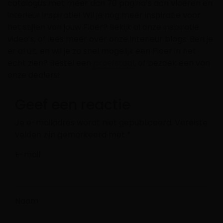
catalogus
met meer dan 70 pagina’s aan vloeren en
interieur inspiratie! Wil je nóg meer inspiratie voor
het stijlen van jouw Floer? Bekijk al onze
inspiratie
video’s, of lees meer over onze
interieur
blogs. Ben je
er al uit, en wil je zo snel mogelijk een Floer in het
echt zien? Bestel een
proefstaal
, of bezoek een van
onze
dealers
!
Geef een reactie
Je e-mailadres wordt niet gepubliceerd.
Vereiste
velden zijn gemarkeerd met
*
E-mail
Naam