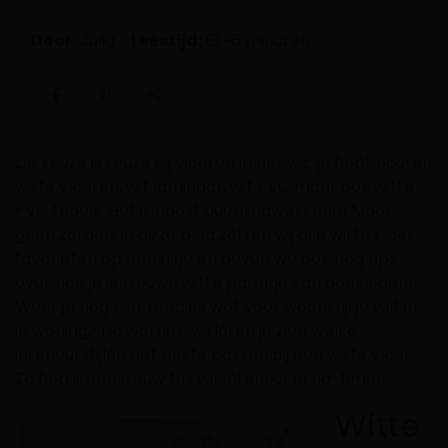
Door:
Julia
Leestijd:
~6 minuten
De keuze is reuze bij
vloeren
in het wit: je hebt houten
witte vloeren, wit laminaat, wit PVC maar ook witte
PVC tegels. Het is haast duizelingwekkend! Maar
geen zorgen, in deze blog zetten wij alle witte Floer
favorieten op een rijtje en geven we ook nog tips
over hoe je je nieuwe witte pareltje kan aankleden!
Weet je nog niet precies wat voor woonstijl je wilt in
je woning? No worries, wij laten je zien welke
interieurstijlen het beste passen bij een witte vloer.
Zo heb jij een nieuw fris wit interieur in no-time!
Witte