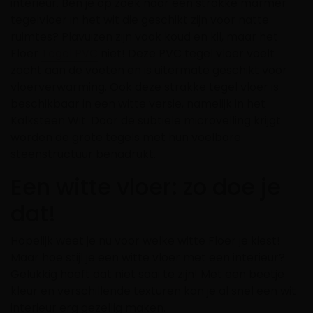
interieur.
Ben je op zoek naar een strakke marmer
tegelvloer in het wit die geschikt zijn voor natte
ruimtes? Plavuizen zijn vaak koud en kil, maar het
Floer
Tegel PVC
niet! Deze PVC tegel vloer voelt
zacht aan de voeten en is uitermate
geschikt voor
vloerverwarming
. Ook deze strakke tegel vloer is
beschikbaar in een witte versie, namelijk in het
Kalksteen Wit
. Door de subtiele
microvelling
krijgt
worden de grote tegels met hun voelbare
steenstructuur benadrukt.
Een witte vloer: zo doe je
dat!
Hopelijk weet je nu voor welke witte Floer je kiest!
Maar hoe stijl je een witte vloer met een interieur?
Gelukkig hoeft dat niet saai te zijn! Met een beetje
kleur en verschillende texturen kan je al snel een wit
interieur erg gezellig maken.