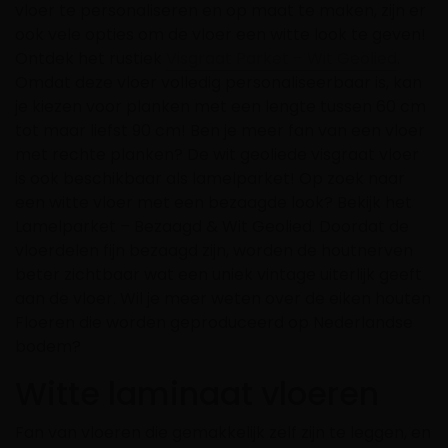
vloer te personaliseren en op maat te maken, zijn er
ook vele opties om de vloer een witte look te geven!
Ontdek het rustiek
Visgraat Parket – Wit Geolied
.
Omdat deze vloer volledig personaliseerbaar is, kan
je kiezen voor planken met een lengte tussen 60 cm
tot maar liefst 90 cm! Ben je meer fan van een vloer
met rechte planken? De wit geoliede visgraat vloer
is ook beschikbaar als lamelparket! Op zoek naar
een witte vloer met een bezaagde look? Bekijk het
Lamelparket – Bezaagd & Wit Geolied
. Doordat de
vloerdelen fijn bezaagd zijn, worden de houtnerven
beter zichtbaar wat een uniek vintage uiterlijk geeft
aan de vloer. Wil je meer weten over de eiken houten
Floeren die worden geproduceerd op
Nederlandse
bodem
?
Witte laminaat vloeren
Fan van vloeren die gemakkelijk zelf zijn te leggen, en