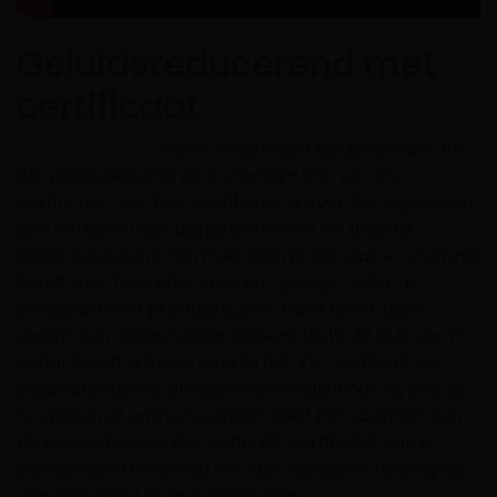
Geluidsreducerend met
certificaat
Floer Geruisloos
is een ondervloer die zorgt voor 10-
dB geluidsreductie en is voorzien van een TÜV
certificaat. Het TÜV certificaat is over het algemeen
een vereiste voor appartementen en andere
bovenwoningen! Hiermee toon je aan dat je rekening
houdt met het reduceren van je eigen loop- en
leefgeluid voor je onderburen. Floer heeft deze
ondervloer laten testen volgens de 10 dB ΔLlin norm
gehanteerd in Nederland bij het TÜV instituut. Het
bijbehorende certificaat is bovendien ook bij ons op
te vragen of online te vinden door het scannen van
de onderstaande QR-code. Dit certificaat kun je
bijvoorbeeld tonen op verzoek van jouw Vereniging
van Eigenaren of benedenburen.