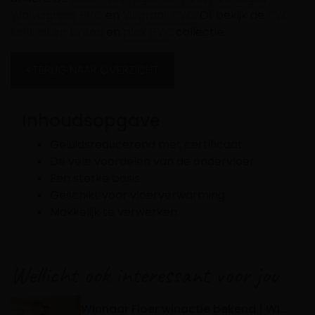
Walvisgraat PVC
en
Visgraat PVC
. Of bekijk de
PVC
licht eiken breed
en
plak PVC
collectie.
TERUG NAAR OVERZICHT
Inhoudsopgave
Geluidsreducerend met certificaat
De vele voordelen van de ondervloer
Een sterke basis
Geschikt voor vloerverwarming
Makkelijk te verwerken
Wellicht ook interessant voor jou
Winnaar Floer winactie bekend | Win je aankoopbedrag terug | 5de editie