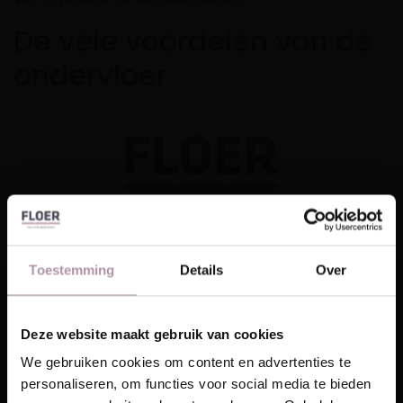
De vele voordelen van de
ondervloer
Toestemming
Details
Over
Deze website maakt gebruik van cookies
Laat je inspireren!
We gebruiken cookies om content en advertenties te
personaliseren, om functies voor social media te bieden
Ontvang unieke wooninspiratie in je mailbox