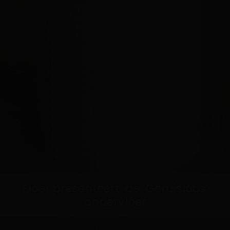
Floer presenteert: de ‘Geruisloos’
ondervloer