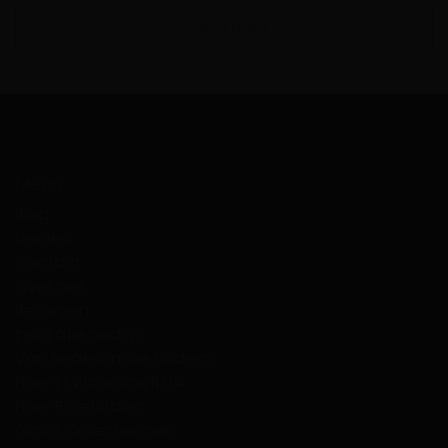
VOLGENDE
Menu
Blog
Dealers
Contact
Over ons
Bezorgen
Inspiratie nodig?
Van Nederlandse Bodem
Floer in Woontips RTL4
Floer Proefstalen
Gratis Collectieboek