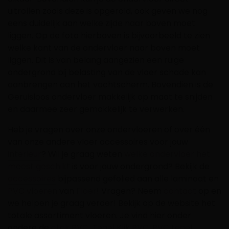
uitrollen zoals deze is opgerold, ook geven we nog
eens duidelijk aan welke zijde naar boven moet
liggen. Op de foto hierboven is bijvoorbeeld te zien
welke kant van de ondervloer naar boven moet
liggen. Dit is van belang aangezien een ruige
ondergrond bij belasting van de vloer schade kan
aanbrengen aan het vochtscherm. Bovendien is de
Geruisloos ondervloer makkelijk op maat te snijden
en daarmee zeer gemakkelijk te verwerken.
Heb je vragen over onze ondervloeren of over één
van onze andere vloer accessoires voor jouw
interieur
? Wil je graag weten
welke ondervloer het
meest geschikt
is voor jouw ondergrond? Bekijk de
accessoires
bijpassend gefolied aan alle laminaat en
PVC vloeren
van
Floer
! Vragen? Neem
contact
op en
we helpen je graag verder! Bekijk op de website het
totale assortiment vloeren. Je vind hier onder
andere de
click PVC
,
Tegel Klik PVC
,
PVC tegel
,